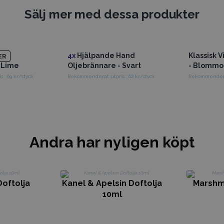
Sälj mer med dessa produkter
4x
Hjälpande Hand
Klassisk 
ER
 Lime
Oljebrännare - Svart
- Blommo
 : 69 kr/styck
Rekommenderat utpris : 62 kr/styck
Andra har nyligen köpt
Doftolja
Kanel & Apelsin Doftolja
Marshm
10ml