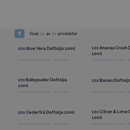
Visar
91
av
91
produkter
Få tillgång till grossistpriser
Få tillgång till gross
10x
Ananas Crush D
10x
Aloe Vera Doftolja 10ml
10ml
Rekommenderat utpris : 28 kr/flaska
Rekommenderat utpris : 28
Få tillgång till grossistpriser
Få tillgång till gross
10x
Babypuder Doftolja
10x
Banan Doftolj
10ml
Rekommenderat utpris : 28 kr/flaska
Rekommenderat utpris : 28
Få tillgång till grossistpriser
Få tillgång till gross
10x
Citron & Lime 
10x
Cederträ Doftolja 10ml
10ml
Rekommenderat utpris : 28 kr/flaska
Rekommenderat utpris : 28