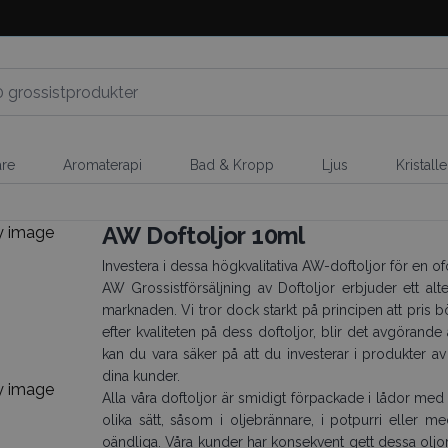
are
Aromaterapi
Bad & Kropp
Ljus
Kristall
AW Doftoljor 10ml
Investera i dessa högkvalitativa AW-doftoljor för en
AW Grossistförsäljning av Doftoljor erbjuder ett alter
marknaden. Vi tror dock starkt på principen att pris 
efter kvaliteten på dess doftoljor, blir det avgörand
kan du vara säker på att du investerar i produkter 
dina kunder.
Alla våra doftoljor är smidigt förpackade i lådor med
olika sätt, såsom i oljebrännare, i potpurri eller me
oändliga. Våra kunder har konsekvent gett dessa oljor