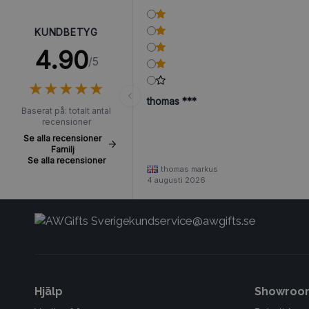
KUNDBETYG
4.90
/5
★
★
★
★
★
★
★
★
★
★
thomas ***
Baserat på: totalt antal
recensioner
Se alla recensioner
Familj
Se alla recensioner
thomas markus
4 augusti 2026
kundservice@awgifts.se
Hjälp
Showroo