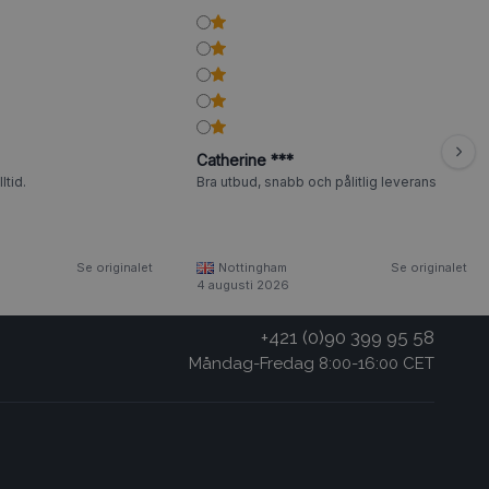
Catherine ***
ltid.
Bra utbud, snabb och pålitlig leverans
Se originalet
Nottingham
Se originalet
4 augusti 2026
+421 (0)90 399 95 58
Måndag-Fredag 8:00-16:00 CET