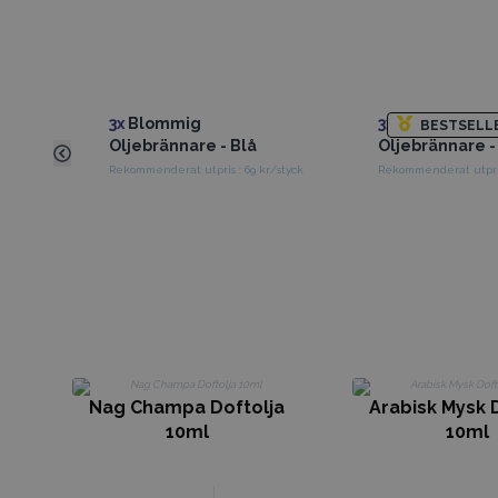
3x
Blommig
3x
Blommig
BESTSELL
Oljebrännare - Blå
Oljebrännare -
Rekommenderat utpris : 69 kr/styck
Rekommenderat utpris
Nag Champa Doftolja
Arabisk Mysk 
10ml
10ml