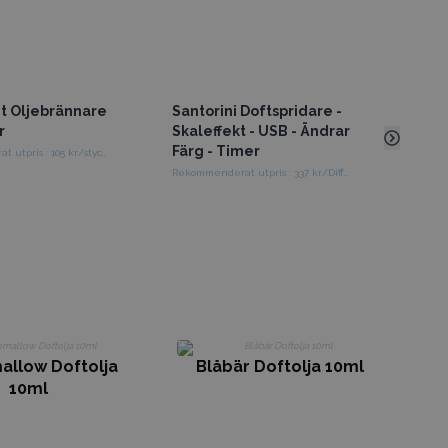
Vit Oljebrännare
Santorini Doftspridare -
Sitt
r
Skaleffekt - USB - Ändrar
Olje
Färg - Timer
Rekommenderat utpris : 105 kr/styck
Rekomm
Rekommenderat utpris : 337 kr/Diffusor
K
allow Doftolja
Blåbär Doftolja 10ml
10ml