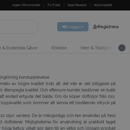
Ingen Minimiorder
Fri Frakt
Gold Reward
Volymrabatt
Logga in
Registrera
er & Esoteriska Gåvor
Rökelse
Hem & Trädgård
H
 oförglömlig kundupplevelse
nativ av högre kvalitet trots att det inte är det billigaste på
bör återspegla kvalitet. Och eftersom kunder bedömer en butik
e att endast erbjuda det bästa. Om du köper doftoljor från oss,
av toppkvalité som kommer att lämna ett bestående intryck på
 10 oljor vardera. De är mångsidiga och kan användas på flera
d doftstenar. Möjligheterna för användning är praktiskt taget
 höga betyg, vilket gör dem till en viktig och lönsam produkt