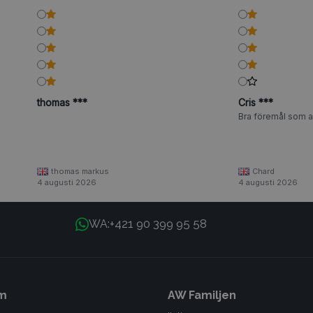
thomas ***
Cris ***
Bra föremål som al
thomas markus
Chard
4 augusti 2026
4 augusti 2026
+421 90 399 95 58
WA:
m
AW Familjen