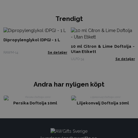
Trendigt
Dipropylenglykol (DPG) - 1 L
10 ml Citron & Lime Doftolja -
Utan Etikett
RAWM-14
Se detaljer
ULFO-34
Se detaljer
Andra har nyligen köpt
Persika Doftolja 10ml
Liljekonvalj Doftolja 10ml