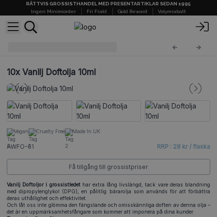
RÄTTVIS GROSSISTHANDEL MED PRESENTARTIKLAR SEDAN 1995
Ingen Minimiorder
Fri Frakt
Gold Reward
Volymrabatt
AW Doftoljor 10ml
AWFO-61
10x
Vanilj Doftolja 10ml
Vegan
Cruelty Free
Made In UK
AWFO-61
RRP : 28 kr / flaska
Få tillgång till grossistpriser
Vanilj Doftoljor i grossistledet
har extra lång livslängd, tack vare deras blandning
med dipropylenglykol (DPG), en pålitlig bärarolja som används för att förbättra
deras uthållighet och effektivitet.
Och låt oss inte glömma den fängslande och omisskännliga doften av denna olja –
det är en uppmärksamhetsfångare som kommer att imponera på dina kunder.