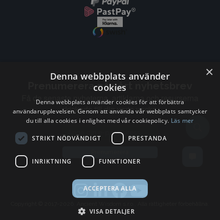
×
Denna webbplats använder
Prenumerera på vårt nyhetsbrev
cookies
Få de senaste nyheterna, artiklarna och resurserna
Denna webbplats använder cookies för att förbättra
skickade till dig varje vecka.
användarupplevelsen. Genom att använda vår webbplats samtycker
du till alla cookies i enlighet med vår cookiepolicy.
Läs mer
Email address
STRIKT NÖDVÄNDIGT
PRESTANDA
Prenumerera
INRIKTNING
FUNKTIONER
ACCEPTERA ALLA
Copyright © 2017-2026. Ancient Wisdom s.r.o., Alla rättigheter förbehållna.
VISA DETALJER