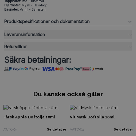
Toppnoter:
Ros - Blommor
Hjärtnoter:
Mysk - Heliotrop
Basnoter:
Vanilj - Bärnsten
Produktspecifikationer och dokumentation
Leveransinformation
Returvillkor
Säkra betalningar:
Du kanske också gillar
Färsk Äpple Doftolja 10ml
Vit Mysk Doftolja 10ml
AWFO-03
Se detaljer
AWFO-64
Se detaljer