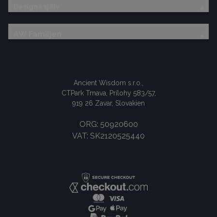
Designa själv
AW Familjen
Ancient Wisdom s.r.o.,
CTPark Trnava, Prílohy 583/57,
919 26 Zavar, Slovakien
ORG: 50920600
VAT: SK2120525440