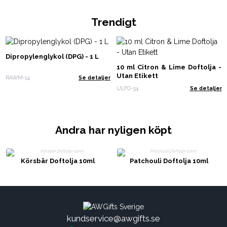
Trendigt
Dipropylenglykol (DPG) - 1 L
10 ml Citron & Lime Doftolja -
Utan Etikett
RAWM-14
Se detaljer
ULFO-34
Se detaljer
Andra har nyligen köpt
Körsbär Doftolja 10ml
Patchouli Doftolja 10ml
kundservice@awgifts.se