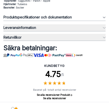
Toppnoter:
Tuggummi - Päron - Äpple
Hjärtnoter:
Tuberos
Basnoter:
Socker
Produktspecifikationer och dokumentation
Leveransinformation
Returvillkor
Säkra betalningar:
KUNDBETYG
4.75
/5
★
★
★
★
★
★
★
★
★
★
Baserat på: totalt antal recensioner
Se alla recensioner Produkt
Se alla recensioner