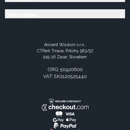
AW Familjen
Ancient Wisdom s.r.o.,
CTPark Trnava, Prílohy 583/57,
919 26 Zavar, Slovakien
ORG: 50920600
VAT: SK2120525440