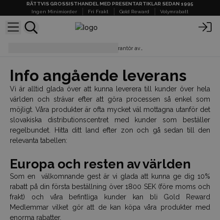
RÄTTVIS GROSSISTHANDEL MED PRESENTARTIKLAR SEDAN 1995
Ingen Minimiorder
Fri Frakt
Gold Reward
Volymrabatt
Leverans - AWGifts Sverige - Leverantör av Present- och Aromaterapiartiklar
Info angående leverans
Vi är alltid glada över att kunna leverera till kunder över hela
världen och strävar efter att göra processen så enkel som
möjligt. Våra produkter är ofta mycket väl mottagna utanför det
slovakiska distributionscentret med kunder som beställer
regelbundet. Hitta ditt land efter zon och gå sedan till den
relevanta tabellen:
Europa och resten av världen
Som en välkomnande gest är vi glada att kunna ge dig 10%
rabatt på din första beställning över 1800 SEK (före moms och
frakt) och våra befintliga kunder kan bli Gold Reward
Medlemmar vilket gör att de kan köpa våra produkter med
enorma rabatter.