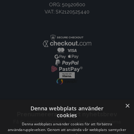
ORG: 50920600
VAT: SK2120525440
×
Denna webbplats använder
Prenumerera på vårt nyhetsbrev
cookies
Få de senaste nyheterna, artiklarna och resurserna
Denna webbplats använder cookies för att förbättra
skickade till dig varje vecka.
användarupplevelsen. Genom att använda vår webbplats samtycker