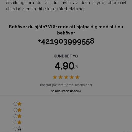
ersättning om du vill dra nytta av detta skydd; alternativt
utfärdar vi en kredit eller en återbetalning.
Behöver du hjälp? Vi är redo att hjälpa dig med allt du
behöver
+421903999558
KUNDBETYG
4.90
/5
★
★
★
★
★
★
★
★
★
★
Baserat på: totalt antal recensioner
Se alla recensioner