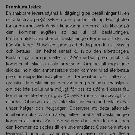
Premiumutskick
En snabbare leveranstjänst är tillgänglig på beställningar till en
extra kostnad på 90 SEK + moms per beställning. Möjligheten
för premiumutskick finns i kundvagnen och när du klickar på
den kommer avgiften att tas ut på beställningen.
Premiumutskick innebär att beställningen kommer att skickas
från vårt lager i Slovakien samma arbetsdag om den skickas in
och betalas i sin helhet senast kl. 12.00 den arbetsdagen.
Beställningar som görs efter kl. 12.00 med valt premiumutskick
kommer att skickas nästa arbetsdag. Om beställningen inte
skickas inom den annonserade tiden kommer vi att återbetala
premium-expeditionsavgiften. Vi förbehåller oss rätten att
granska alla beställningar och vägra en premiumleveranstjänst
om det inte skulle vara möjligt för oss att utföra. I dessa fall
kommer en återbetalning av 90 SEK + moms serviceavgift att
utfärdas. Observera att vi inte skickar/levererar beställningar
under helger och helgdagar. Observera att detta alternativ
innebär en utskick samma dag, vilket innebär att beställningen
kommer att lämna vårt lager samma dag som den görs och
den kommer att skickas till en leveranstjänst. Observera att en
leveranstid inte är garanterad och även om de flesta