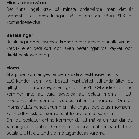
Minsta ordervärde
Det finns inget krav på minsta ordervärde, men det är
osannolikt att beställningar på mindre än 1800 SEK är
kostnadseffektiva.
Betalningar
Betalningar görs i svenska kronor och vi accepterar alla vanliga
kredit- eller betalkort och även betalningar via PayPal och
direkt banköverföring.
Moms
Alla priser som anges på denna sida är exklusive moms.
EEC-kunder som vid beställningstillfället tillhandahåller ett
giltigt momsregistreringsnummer/EEC-handelsnummer
kommer inte att vara skyldiga att betala moms i EU-
medlemsstaten som är slutdestination för varorna. Om ett
moms-/EEG-handelsnummer inte anges debiteras momsen i
EU-medlemsstaten som är slutdestination för varorna.
Om du beställer online kommer du att märka en ruta där du
kan ange ditt skatte-ID-nummer. Observera att du kan behöva
betala tull till ditt land vid mottagandet av varorna.