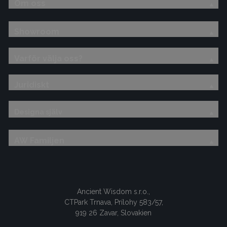
Om oss
Showroom
Varför välja oss?
Juridiskt
Designa själv
AW Familjen
Ancient Wisdom s.r.o.,
CTPark Trnava, Prílohy 583/57,
919 26 Zavar, Slovakien