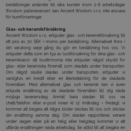
beställningar anländer till våra kunder inom 2-6 arbetsdagar
(förutom palleveranser), kan Ancient Wisdom s.r.o. inte ansvara
för kurirförseningar.
Glas- och keramikförsäkring
Ancient Wisdom s.r.o. erbjuder glas- och keramikförsäkring till
ett pris av 30 SEK + moms per beställning. Alternativet finns i
din varukorg varje gång du gör en beställning hos oss. Vi
erbjuder detta som en typ av luckförsäkring för dina glas- och
keramikvaror då budfirmorna inte erbjuder något skydd för
glas- eller keramiska föremål som skadats under transporten.
Om något skulle skadas under transporten, erbjuder vi
vanligtvis en kredit eller en återbetalning för de skadade
föremålen. Med alternativet glas och keramik kan vi även
erbjuda ersättning av de skadade föremålen till dig nästa
möjliga leveransdag. Anmäl bara skadan till oss via
chatt/telefon eller e-post innan kl 12 (måndag – fredag); vi
kommer att begära att några bilder skickas till oss och skickar
din ersättning samma dag. Om skadan rapporteras senare
under dagen eller på en helg eller helgdag kommer vi att
utfärda ersättningen nästa arbetsdag. Se alltid till att begära en