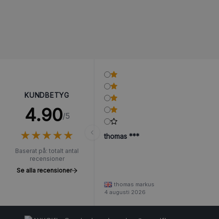
KUNDBETYG
4.90
/5
★
★
★
★
★
★
★
★
★
★
thomas ***
Baserat på: totalt antal
recensioner
Se alla recensioner
thomas markus
4 augusti 2026