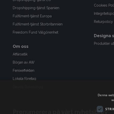
Cookies Pol
Dropshipping-tjänst Spanien
Integritetsp
Fulfilment-tjänst Europa
Returpolicy
Fulfilment-tjänst Storbritannien
Freedom Fund Välgörenhet
Designa s
Produkter ut
Om oss
Affärsetik
Början av AW
Fenixeffekten
Lokala företag
Davids Reseblogg
Denna webb
w
STRI
Prenumerera på vårt nyhetsbrev