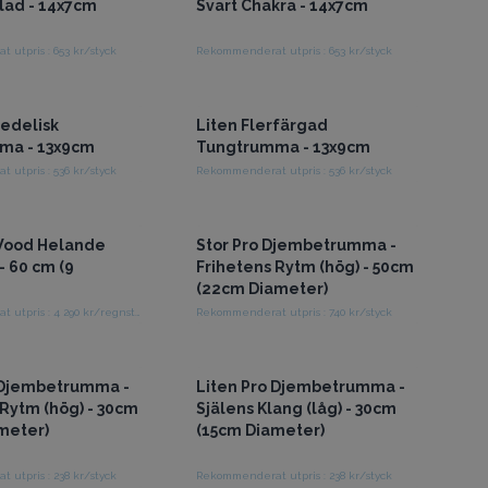
ad - 14x7cm
Svart Chakra - 14x7cm
utpris : 653 kr/styck
Rekommenderat utpris : 653 kr/styck
ång till grossistpriser
Få tillgång till grossistpriser
kedelisk
Liten Flerfärgad
ma - 13x9cm
Tungtrumma - 13x9cm
utpris : 536 kr/styck
Rekommenderat utpris : 536 kr/styck
ång till grossistpriser
Få tillgång till grossistpriser
Wood Helande
Stor Pro Djembetrumma -
- 60 cm (9
Frihetens Rytm (hög) - 50cm
(22cm Diameter)
Rekommenderat utpris : 4 290 kr/regnstav
Rekommenderat utpris : 740 kr/styck
ång till grossistpriser
Få tillgång till grossistpriser
 Djembetrumma -
Liten Pro Djembetrumma -
 Rytm (hög) - 30cm
Själens Klang (låg) - 30cm
meter)
(15cm Diameter)
utpris : 238 kr/styck
Rekommenderat utpris : 238 kr/styck