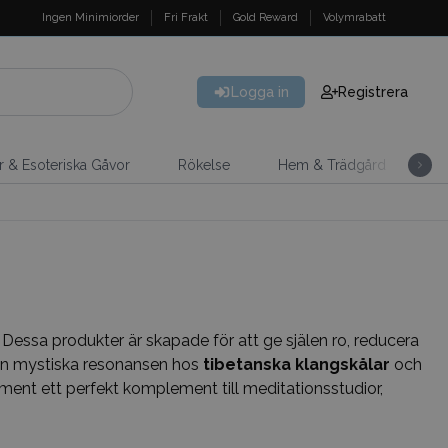
Ingen Minimiorder
Fri Frakt
Gold Reward
Volymrabatt
Logga in
Registrera
er & Esoteriska Gåvor
Rökelse
Hem & Trädgård
H
 Dessa produkter är skapade för att ge själen ro, reducera
 den mystiska resonansen hos
tibetanska klangskålar
och
rtiment ett perfekt komplement till meditationsstudior,