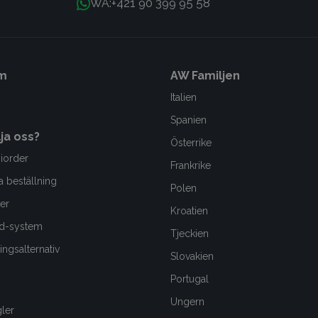
+421 90 399 95 58
WA:
m
AW Familjen
Italien
Spanien
lja oss?
Österrike
iorder
Frankrike
a beställning
Polen
er
Kroatien
d-system
Tjeckien
ngsalternativ
Slovakien
Portugal
Ungern
gler