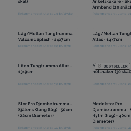
skal)
Ankelskakare - Sk
Armband (20 snäck
Rekommenderat utpris : 274 kr/stycke
Rekommenderat utpris : 13
Få tillgång till grossistpriser
Få tillgång till gross
Låg/Mellan Tungtrumma
Låg/Mellan Tun
Volcanic Splash - 14x7cm
Atlas - 14x7cm
Rekommenderat utpris : 653 kr/styck
Rekommenderat utpris : 65
Få tillgång till grossistpriser
Få tillgång till gross
Liten Tungtrumma Atlas -
Med Pangi fröskal 
BESTSELLER
13x9cm
nötshaker (30 skal
Rekommenderat utpris : 536 kr/styck
Rekommenderat utpris : 2
Få tillgång till grossistpriser
Få tillgång till gross
Stor Pro Djembetrumma -
Medelstor Pro
Själens Klang (låg) - 50cm
Djembetrumma - F
(22cm Diameter)
Rytm (hög) - 40cm
Diameter)
Rekommenderat utpris : 740 kr/styck
Rekommenderat utpris : 46