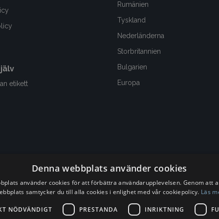
Rumänien
icy
Tyskland
olicy
Nederländerna
Storbritannien
Bulgarien
jälv
Europa
an etikett
Denna webbplats använder cookies
plats använder cookies för att förbättra användarupplevelsen. Genom att 
ebbplats samtycker du till alla cookies i enlighet med vår cookiepolicy.
Läs m
KT NÖDVÄNDIGT
PRESTANDA
INRIKTNING
F