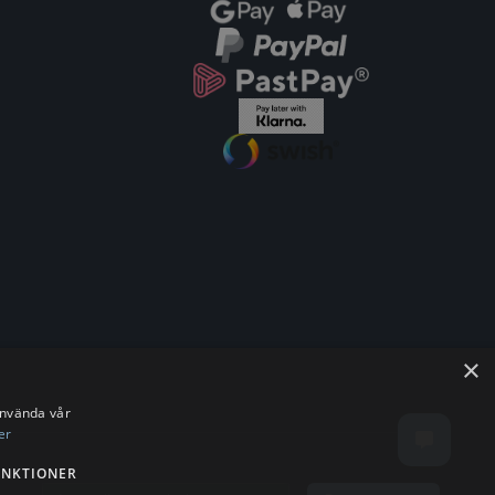
×
använda vår
er
UNKTIONER