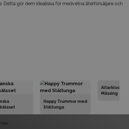
de. Detta gör dem idealiska för medvetna återförsäljare och
Altarklockor i
Mässing
nska
Happy Trummor med
kålsset
Ståltunga