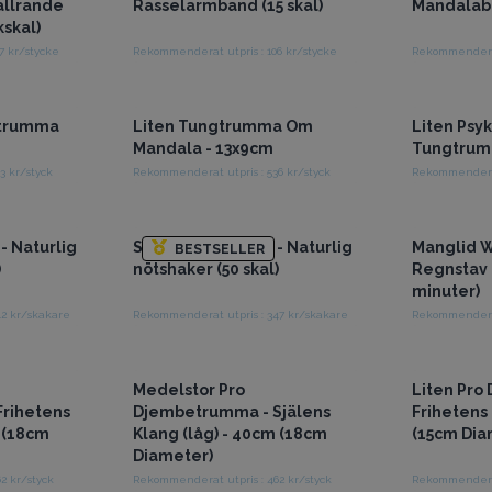
allrande
Rasselarmband (15 skal)
Mandalabl
skal)
7 kr/stycke
Rekommenderat utpris : 106 kr/stycke
Rekommenderat 
istpriser
Få tillgång till grossistpriser
Få tillg
gtrumma
Liten Tungtrumma Om
Liten Psy
Mandala - 13x9cm
Tungtrum
3 kr/styck
Rekommenderat utpris : 536 kr/styck
Rekommenderat 
istpriser
Få tillgång till grossistpriser
Få tillg
- Naturlig
Stor Pangi fröskal - Naturlig
Manglid 
BESTSELLER
)
nötshaker (50 skal)
Regnstav 
minuter)
42 kr/skakare
Rekommenderat utpris : 347 kr/skakare
istpriser
Få tillgång till grossistpriser
Få tillg
Medelstor Pro
Liten Pro
rihetens
Djembetrumma - Själens
Frihetens
 (18cm
Klang (låg) - 40cm (18cm
(15cm Dia
Diameter)
2 kr/styck
Rekommenderat utpris : 462 kr/styck
Rekommenderat 