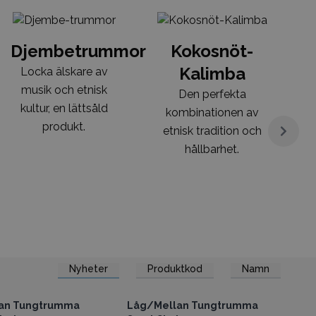
Djembetrummor
Kokosnöt-
T
Kalimba
Locka älskare av
musik och etnisk
l
Den perfekta
kultur, en lättsåld
kombinationen av
produkt.
etnisk tradition och
hållbarhet.
Nyheter
Produktkod
Namn
ång till grossistpriser
Få tillgång till grossistpriser
an Tungtrumma
Låg/Mellan Tungtrumma