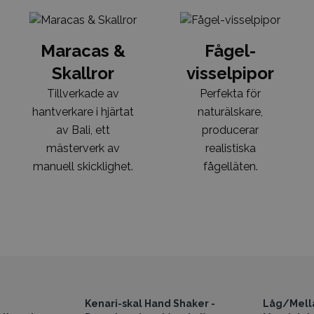
Maracas &
Fågel-
Skallror
visselpipor
Tillverkade av
Perfekta för
hantverkare i hjärtat
naturälskare,
av Bali, ett
producerar
mästerverk av
realistiska
manuell skicklighet.
fågelläten.
istpriser
Få tillgång till grossistpriser
Få tillg
Kenari-skal Hand Shaker -
Låg/Mell