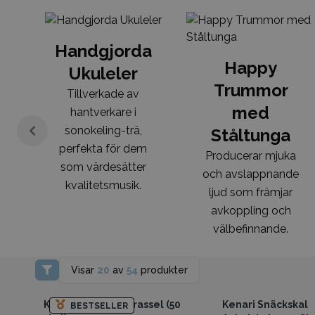
Handgjorda
Happy
Ukuleler
Trummor
Tillverkade av
med
hantverkare i
sonokeling-trä,
Ståltunga
perfekta för dem
Producerar mjuka
som värdesätter
och avslappnande
kvalitetsmusik.
ljud som främjar
avkoppling och
välbefinnande.
Visar
20
av
54
produkter
Få tillgång till grossistpriser
Få tillgång till gross
Kenari-skal långt rassel (50
Kenari Snäckskal
BESTSELLER