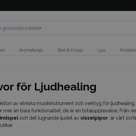
are
Aromaterapi
Bad & Kropp
Ljus
Kristall
or för Ljudhealing
ktion av etniska musikinstrument och verktyg för ljudhealing.
er mer än bara funktionalitet, de är en totalupplevelse. Från
indspel
och det lugnande ljudet av
visselpipor
, är vårt so
tiker.