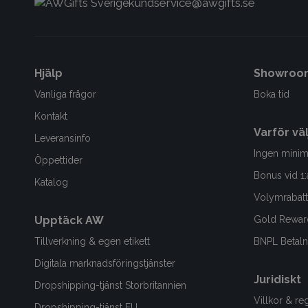
kundservice@awgifts.se
Hjälp
Showroo
Vanliga frågor
Boka tid
Kontakt
Varför vä
Leveransinfo
Ingen minim
Öppettider
Bonus vid 1:
Katalog
Volymrabatt
Upptäck AW
Gold Rewar
Tillverkning & egen etikett
BNPL Betalni
Digitala marknadsföringstjänster
Juridiskt
Dropshipping-tjänst Storbritannien
Villkor & re
Dropshipping-tjänst EU