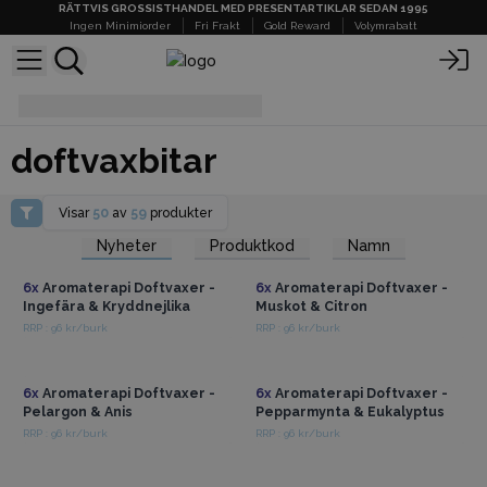
RÄTTVIS GROSSISTHANDEL MED PRESENTARTIKLAR SEDAN 1995
Ingen Minimiorder
Fri Frakt
Gold Reward
Volymrabatt
doftvaxbitar
doftvaxbitar
Visar
50
av
59
produkter
Få tillgång till
Få tillgång till
Nyheter
Produktkod
Namn
grossistpriser
grossistpriser
6x
Aromaterapi Doftvaxer -
6x
Aromaterapi Doftvaxer -
Ingefära & Kryddnejlika
Muskot & Citron
RRP : 96 kr/burk
RRP : 96 kr/burk
Få tillgång till
Få tillgång till
grossistpriser
grossistpriser
6x
Aromaterapi Doftvaxer -
6x
Aromaterapi Doftvaxer -
Pelargon & Anis
Pepparmynta & Eukalyptus
RRP : 96 kr/burk
RRP : 96 kr/burk
Få tillgång till
Få tillgång till
grossistpriser
grossistpriser