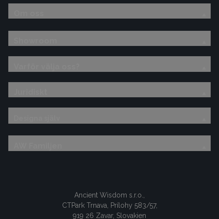
Om oss
Showroom
Varför välja oss?
Juridiskt
Designa själv
AW Familjen
Ancient Wisdom s.r.o.,
CTPark Trnava, Prílohy 583/57,
919 26 Zavar, Slovakien