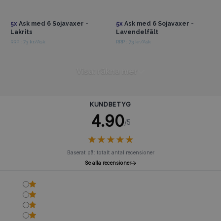
Få tillgång till
Få tillgång till
grossistpriser
grossistpriser
5x
Ask med 6 Sojavaxer -
5x
Ask med 6 Sojavaxer -
Lakrits
Lavendelfält
RRP : 73 kr/Ask
RRP : 73 kr/Ask
Visa: räkna mer
KUNDBETYG
4.90
/5
★
★
★
★
★
★
★
★
★
★
Baserat på: totalt antal recensioner
Se alla recensioner