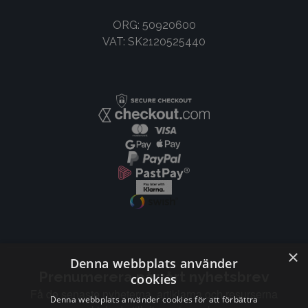
ORG: 50920600
VAT: SK2120525440
×
Denna webbplats använder
Prenumerera på vårt nyhetsbrev
cookies
Få de senaste nyheterna, artiklarna och resurserna
Denna webbplats använder cookies för att förbättra