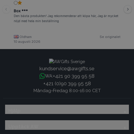
Box ***
Den bästa produkten! Jag rekommenderar att köpa här, Jag är mycket
nöjd med hela min beställning
Oldham
Se originalet
10 augusti 2026
kundservice@awgifts.se
+421 90 399 95 58
WA:
+421 (0)90 399 95 58
Måndag-Fredag 8:00-16:00 CET
Hjälp
Upptäck AW