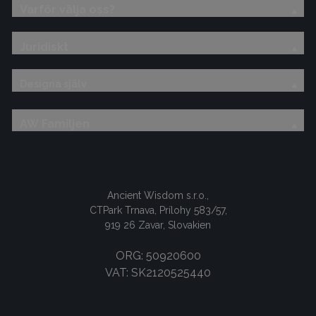
Varför välja oss?
Juridiskt
Designa själv
AW Familjen
Ancient Wisdom s.r.o.,
CTPark Trnava, Prílohy 583/57,
919 26 Zavar, Slovakien
ORG: 50920600
VAT: SK2120525440