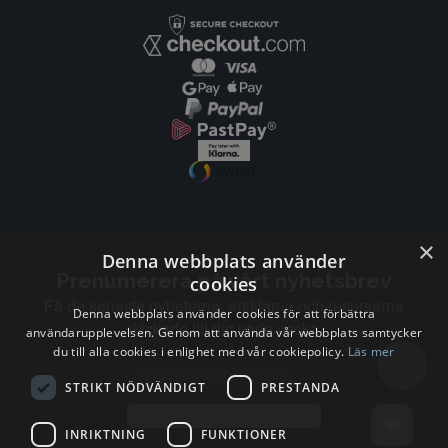
×
Denna webbplats använder
Prenumerera på vårt nyhetsbrev
cookies
Få de senaste nyheterna, artiklarna och resurserna
Denna webbplats använder cookies för att förbättra
skickade till dig varje vecka.
användarupplevelsen. Genom att använda vår webbplats samtycker
du till alla cookies i enlighet med vår cookiepolicy.
Läs mer
Email address
STRIKT NÖDVÄNDIGT
PRESTANDA
Prenumerera
INRIKTNING
FUNKTIONER