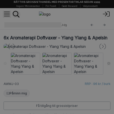
RÄTTVIS GROSSISTHANDEL MED PRESENTARTIKLAR SEDAN 1995
Ingen Minimiorder
Fri Frakt
Gold Reward
Volymrabatt
Aromaterapi Doftvaxer
AWMJ-03
6x
Aromaterapi Doftvaxer - Ylang Ylang & Apelsin
AWMJ-03
RRP : 96 kr / burk
Påminn mig
Få tillgång till grossistpriser