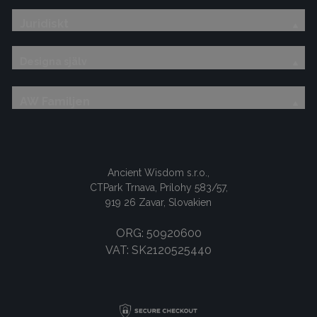
Juridiskt
Designa själv
AW Familjen
Ancient Wisdom s.r.o.,
CTPark Trnava, Prílohy 583/57,
919 26 Zavar, Slovakien
ORG: 50920600
VAT: SK2120525440