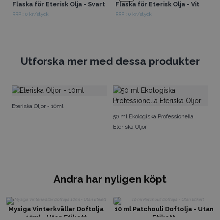
Flaska för Eterisk Olja - Svart
Flaska för Eterisk Olja - Vit
RRP : 0 kr/styck
RRP : 0 kr/styck
Utforska mer med dessa produkter
Ar
Eteriska Oljor - 10ml
50 ml Ekologiska Professionella
Eteriska Oljor
Andra har nyligen köpt
Mysiga Vinterkvällar Doftolja
10 ml Patchouli Doftolja - Utan
10ml - Utan Etikett
Etikett