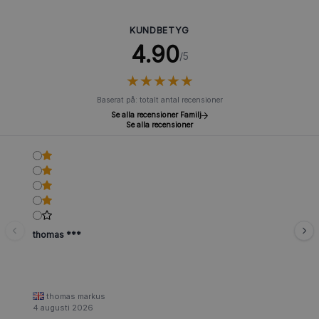
KUNDBETYG
4.90
/5
★
★
★
★
★
★
★
★
★
★
Baserat på: totalt antal recensioner
Se alla recensioner Familj
Se alla recensioner
thomas ***
thomas markus
4 augusti 2026