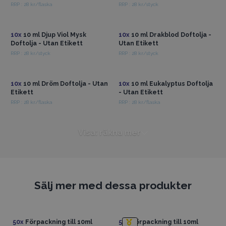
RRP : 28 kr/flaska
RRP : 28 kr/styck
Få tillgång till
Få tillgång till
grossistpriser
grossistpriser
10x
10 ml Djup Viol Mysk
10x
10 ml Drakblod Doftolja -
Doftolja - Utan Etikett
Utan Etikett
RRP : 28 kr/styck
RRP : 28 kr/styck
Få tillgång till
Få tillgång till
grossistpriser
grossistpriser
10x
10 ml Dröm Doftolja - Utan
10x
10 ml Eukalyptus Doftolja
Etikett
- Utan Etikett
RRP : 28 kr/flaska
RRP : 28 kr/flaska
Visa: räkna mer
Sälj mer med dessa produkter
50x
Förpackning till 10ml
50x
Förpackning till 10ml