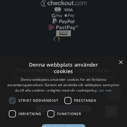
×
Denna webbplats använder
Prenumerera på vårt nyhetsbrev
cookies
Få de senaste nyheterna, artiklarna och resurserna
Denna webbplats använder cookies för att förbättra
skickade till dig varje vecka.
användarupplevelsen. Genom att använda vår webbplats samtycker
du till alla cookies i enlighet med vår cookiepolicy.
Läs mer
Email address
STRIKT NÖDVÄNDIGT
PRESTANDA
Prenumerera
INRIKTNING
FUNKTIONER