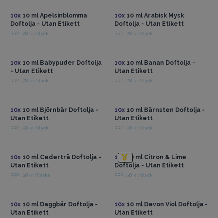
preferenser och krav.
10x
10 ml Apelsinblomma
10x
10 ml Arabisk Mysk
Vi prioriterar kvaliteten och presentationen av våra doftoljor för
Doftolja - Utan Etikett
Doftolja - Utan Etikett
att hjälpa dig skapa en minnesvärd kundupplevelse. Välj våra
RRP : 28 kr/styck
RRP : 28 kr/styck
Få tillgång till
Få tillgång till
erbjudanden för att säkerställa att dina kunder blir förtjusta av
grossistpriser
grossistpriser
dofterna de stöter på och uppfattar den omsorg du lägger ner
på att välja dem bästa produkterna till din butik.
10x
10 ml Babypuder Doftolja
10x
10 ml Banan Doftolja -
- Utan Etikett
Utan Etikett
Beställ nu för en 100% kvalitetsdoftolja. Dina kunder
RRP : 28 kr/styck
RRP : 28 kr/styck
kommer garanterat tillbaka för mer.
Få tillgång till
Få tillgång till
grossistpriser
grossistpriser
10x
10 ml Björnbär Doftolja -
10x
10 ml Bärnsten Doftolja -
Utan Etikett
Utan Etikett
RRP : 28 kr/styck
RRP : 28 kr/styck
Få tillgång till
Få tillgång till
grossistpriser
grossistpriser
10x
10 ml Cederträ Doftolja -
10x
10 ml Citron & Lime
Utan Etikett
Doftolja - Utan Etikett
RRP : 28 kr/flaska
RRP : 28 kr/styck
Få tillgång till
Få tillgång till
grossistpriser
grossistpriser
10x
10 ml Daggbär Doftolja -
10x
10 ml Devon Viol Doftolja -
Utan Etikett
Utan Etikett