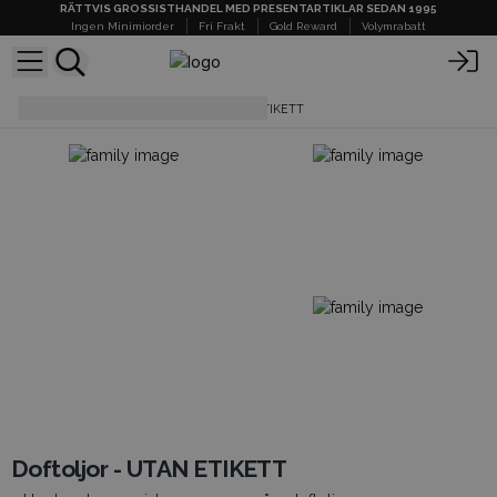
RÄTTVIS GROSSISTHANDEL MED PRESENTARTIKLAR SEDAN 1995
Ingen Minimiorder
Fri Frakt
Gold Reward
Volymrabatt
Doftoljor
Doftoljor - UTAN ETIKETT
Doftoljor - UTAN ETIKETT