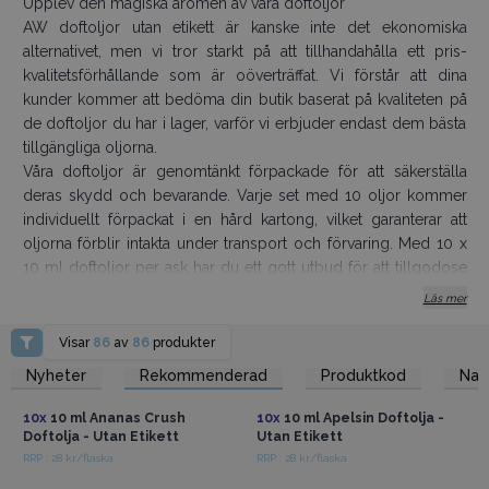
Upplev den magiska aromen av våra doftoljor
AW doftoljor utan etikett är kanske inte det ekonomiska
alternativet, men vi tror starkt på att tillhandahålla ett pris-
kvalitetsförhållande som är oöverträffat. Vi förstår att dina
kunder kommer att bedöma din butik baserat på kvaliteten på
de doftoljor du har i lager, varför vi erbjuder endast dem bästa
tillgängliga oljorna.
Våra doftoljor är genomtänkt förpackade för att säkerställa
deras skydd och bevarande. Varje set med 10 oljor kommer
individuellt förpackat i en hård kartong, vilket garanterar att
oljorna förblir intakta under transport och förvaring. Med 10 x
10 ml doftoljor per ask har du ett gott utbud för att tillgodose
dina kunders behov.
Läs mer
En av fördelarna med våra 10 ml doftoljor är deras livslängd.
Dessa oljor späds ut med en annan olja gjord av
Visar
86
av
86
produkter
dipropylenglykol (DPG), som fungerar som en vanlig bärarolja.
Få tillgång till
Få tillgång till
Nyheter
Rekommenderad
Produktkod
Na
grossistpriser
grossistpriser
Tillsatsen av DPG gör att doftoljorna blir mer effektiva och kan
förlänga användningen. Men om du föredrar att använda rena
10x
10 ml Ananas Crush
10x
10 ml Apelsin Doftolja -
oljor utan någon utspädning, erbjuder vi också ett urval av rena
Doftolja - Utan Etikett
Utan Etikett
doftoljor som du kan utforska. Valet är ditt, och vi är fast
RRP : 28 kr/flaska
RRP : 28 kr/flaska
Få tillgång till
Få tillgång till
beslutna att tillhandahålla alternativ som motsvarar dina
grossistpriser
grossistpriser