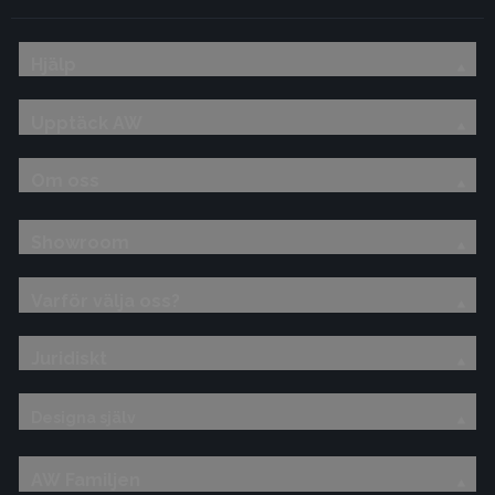
Hjälp
Upptäck AW
Om oss
Showroom
Varför välja oss?
Juridiskt
Designa själv
AW Familjen