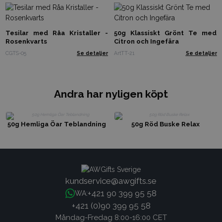
Tesilar med Råa Kristaller -
50g Klassiskt Grönt Te med
Rosenkvarts
Citron och Ingefära
CGTS-05
Se detaljer
ArtTT-21
Se detaljer
Andra har nyligen köpt
50g Hemliga Öar Teblandning
50g Röd Buske Relax
kundservice@awgifts.se
+421 90 399 95 58
WA:
+421 (0)90 399 95 58
Måndag-Fredag 8:00-16:00 CET