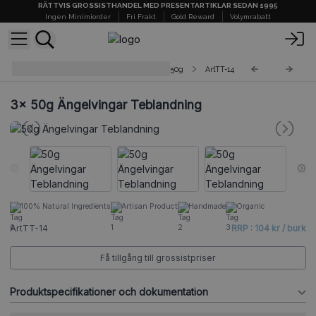
RÄTTVIS GROSSISTHANDEL MED PRESENTARTIKLAR SEDAN 1995
Ingen Minimiorder
Fri Frakt
Gold Reward
Volymrabatt
Hantverksmässiga Teer i Burkar - 50g
ArtTT-14
3x
50g Ängelvingar Teblandning
100% Natural Ingredients
Artisan Product
Handmade
Organic
ArtTT-14
RRP : 104 kr / burk
Få tillgång till grossistpriser
Produktspecifikationer och dokumentation