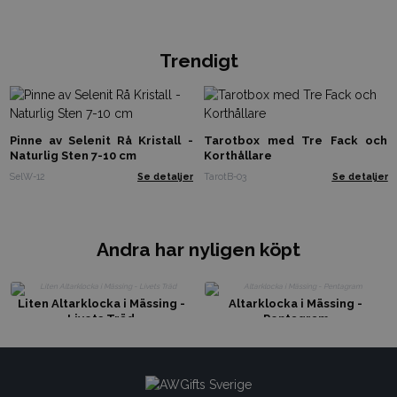
Trendigt
Pinne av Selenit Rå Kristall -
Tarotbox med Tre Fack och
Naturlig Sten 7-10 cm
Korthållare
SelW-12
Se detaljer
TarotB-03
Se detaljer
Andra har nyligen köpt
Liten Altarklocka i Mässing -
Altarklocka i Mässing -
Livets Träd
Pentagram