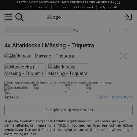
RÄTTVIS GROSSISTHANDEL MED PRESENTARTIKLAR SEDAN 1995
Ingen Minimiorder
Fri Frakt
Gold Reward
Volymrabatt
Altarklockor i Mässing
Abell-03
4x
Altarklocka i Mässing - Triquetra
Artisan Product
Ethically Sourced
Handmade
Made In India
Sustainable
Abell-03
RRP : 132 kr / styck
Få tillgång till grossistpriser
Triquetra-symbolen speglar den tredubbla gudinnan och livets naturliga cykel.
Denna altarklocka i mässing är 10,2cm hög med en 5cm bas och en 4,5cm
symboltopp.
Den ger ifrån sig ett behagligt, ceremoniellt ljud och används flitigt i
energireningsritualer.