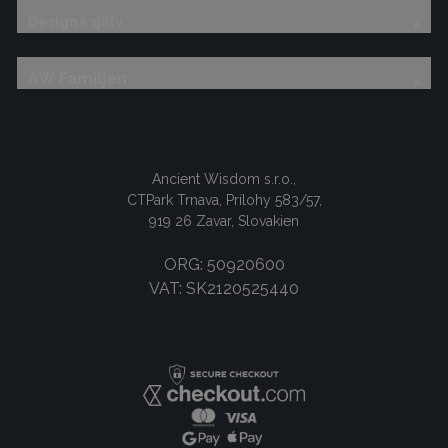
Designa själv
AW Familjen
Ancient Wisdom s.r.o.,
CTPark Trnava, Prílohy 583/57,
919 26 Zavar, Slovakien
ORG: 50920600
VAT: SK2120525440