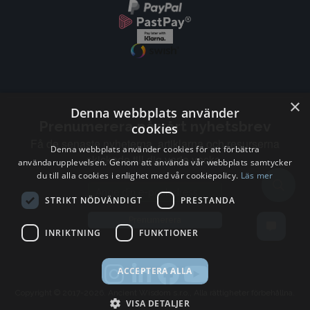
×
Denna webbplats använder
Prenumerera på vårt nyhetsbrev
cookies
Få de senaste nyheterna, artiklarna och resurserna
Denna webbplats använder cookies för att förbättra
skickade till dig varje vecka.
användarupplevelsen. Genom att använda vår webbplats samtycker
du till alla cookies i enlighet med vår cookiepolicy.
Läs mer
Email address
STRIKT NÖDVÄNDIGT
PRESTANDA
Prenumerera
INRIKTNING
FUNKTIONER
ACCEPTERA ALLA
Copyright © 2017-2026. Ancient Wisdom s.r.o., Alla rättigheter förbehållna.
VISA DETALJER