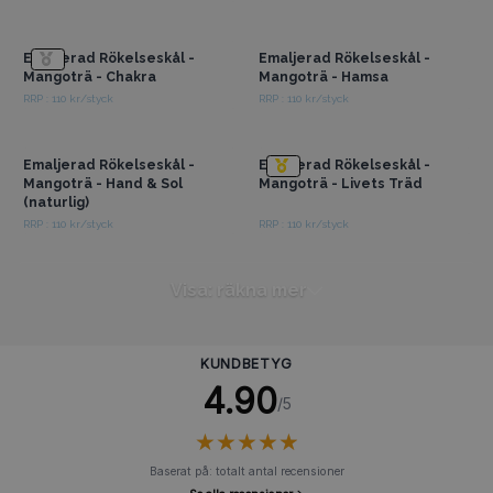
Få tillgång till
Få tillgång till
grossistpriser
grossistpriser
Emaljerad Rökelseskål -
Emaljerad Rökelseskål -
Mangoträ - Chakra
Mangoträ - Hamsa
RRP : 110 kr/styck
RRP : 110 kr/styck
Få tillgång till
Få tillgång till
grossistpriser
grossistpriser
Emaljerad Rökelseskål -
Emaljerad Rökelseskål -
Mangoträ - Hand & Sol
Mangoträ - Livets Träd
(naturlig)
RRP : 110 kr/styck
RRP : 110 kr/styck
Visa: räkna mer
KUNDBETYG
4.90
/5
★
★
★
★
★
★
★
★
★
★
Baserat på: totalt antal recensioner