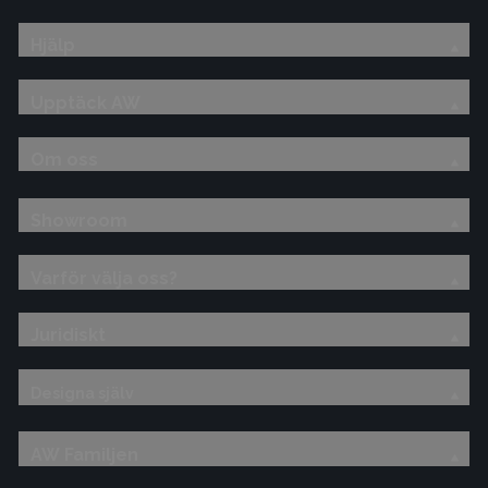
Hjälp
Upptäck AW
Om oss
Showroom
Varför välja oss?
Juridiskt
Designa själv
AW Familjen