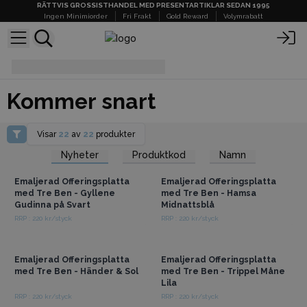
RÄTTVIS GROSSISTHANDEL MED PRESENTARTIKLAR SEDAN 1995
Ingen Minimiorder
Fri Frakt
Gold Reward
Volymrabatt
Kommer snart
Kommer snart
Visar
22
av
22
produkter
Få tillgång till
Få tillgång till
Nyheter
Produktkod
Namn
grossistpriser
grossistpriser
Emaljerad Offeringsplatta
Emaljerad Offeringsplatta
med Tre Ben - Gyllene
med Tre Ben - Hamsa
Gudinna på Svart
Midnattsblå
RRP : 220 kr/styck
RRP : 220 kr/styck
Få tillgång till
Få tillgång till
grossistpriser
grossistpriser
Emaljerad Offeringsplatta
Emaljerad Offeringsplatta
med Tre Ben - Händer & Sol
med Tre Ben - Trippel Måne
Lila
RRP : 220 kr/styck
RRP : 220 kr/styck
Få tillgång till
Få tillgång till