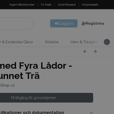
Ingen Minimiorder
Fri frakt
Gold Reward
Volymrabatt
Logga in
Registrera
er & Esoteriska Gåvor
Rökelse
Hem & Trädgård
H
med Fyra Lådor -
unnet Trä
CShop-12
Få tillgång till grossistpriser
ifikationer och dokumentation