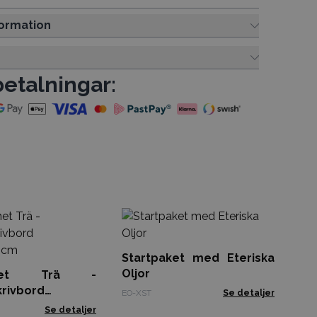
ormation
betalningar:
V
Åt
Ba
Startpaket med Eteriska
RDS
Oljor
unnet Trä -
krivbord
EO-XST
Se detaljer
5cm
Se detaljer