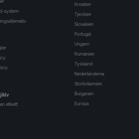
er
Kroatien
d-system
Tjeckien
ngsalternativ
Slovakien
Portugal
Ungern
gler
Rumänien
icy
Tyskland
olicy
Nederländerna
Storbritannien
Bulgarien
jälv
Europa
an etikett