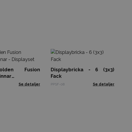
3
Rö
Di
lden Fusion
Displaybricka - 6 (3x3)
Gol
sepinnar -
Fack
t
Se detaljer
PPSF-08
Se detaljer