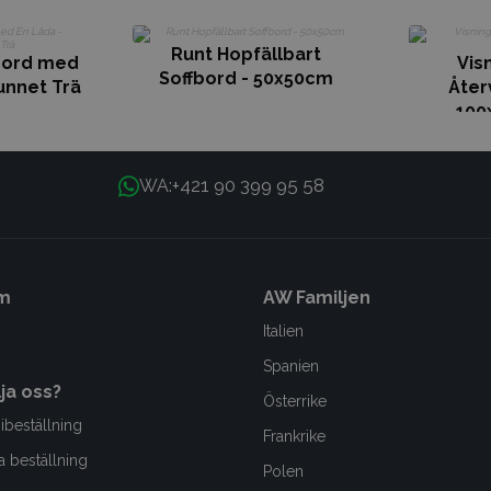
Runt Hopfällbart
bord med
Vis
Soffbord - 50x50cm
unnet Trä
Åter
100
+421 90 399 95 58
WA:
m
AW Familjen
Italien
Spanien
lja oss?
Österrike
ibeställning
Frankrike
a beställning
Polen