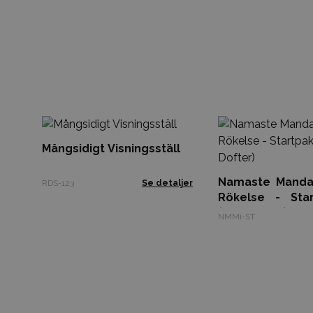
Mångsidigt Visningsställ
Namaste Manda
RDS-123
Se detaljer
Rökelse - Sta
(6x8 Dofter)
NMMi-ST