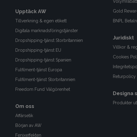
Volymrabatt
Upptäck AW
Gold Rewar
Tillverkning & egen etikett
BNPL Betalni
Digitala marknadsföringstjänster
Juridiskt
Dropshipping-tjänst Storbritannien
Villkor & re
Dropshipping-tjänst EU
Cookies Pol
Dropshipping-tjänst Spanien
Integritetsp
Fulfilment-tjänst Europa
Returpolicy
Fulfilment-tjänst Storbritannien
Freedom Fund Välgörenhet
Designa s
Produkter ut
Om oss
Affärsetik
Början av AW
Fenixeffekten