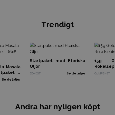
Trendigt
Startpaket med Eteriska
15g Go
Oljor
Rökel
la Masala
Displayse
rtpaket 1
EO-XST
Se detaljer
GoldPSi-ST
Se detaljer
Andra har nyligen köpt