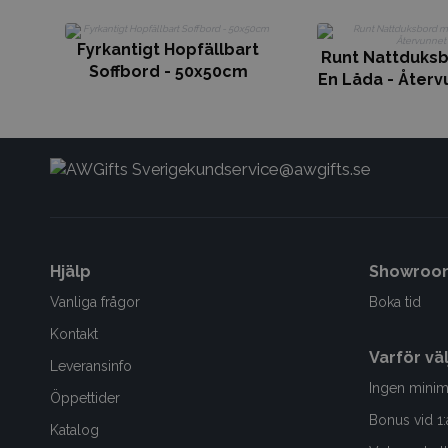
Fyrkantigt Hopfällbart
Runt Nattduks
Soffbord - 50x50cm
En Låda - Återv
kundservice@awgifts.se
Hjälp
Showroo
Vanliga frågor
Boka tid
Kontakt
Varför vä
Leveransinfo
Ingen minim
Öppettider
Bonus vid 1:
Katalog