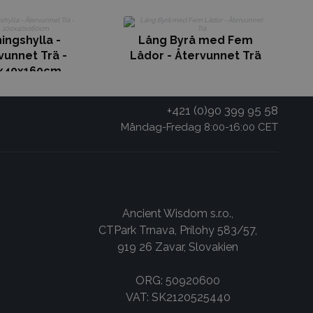
U
ningshylla -
Lång Byrå med Fem
vunnet Trä -
Lådor - Återvunnet Trä
x40x160cm
+421 (0)90 399 95 58
Måndag-Fredag 8:00-16:00 CET
Ancient Wisdom s.r.o.,
CTPark Trnava, Prílohy 583/57,
919 26 Zavar, Slovakien
ORG: 50920600
VAT: SK2120525440