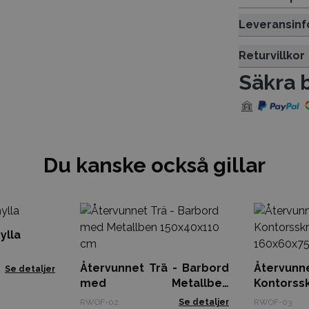
Leveransinf
Returvillkor
Säkra 
Du kanske också gillar
ylla
Återvunnet Trä - Barbord
Återv
Se detaljer
med Metallben
Kontorss
150x40x110 cm
160x60x7
RWOF-02
Se detaljer
RWOF-03