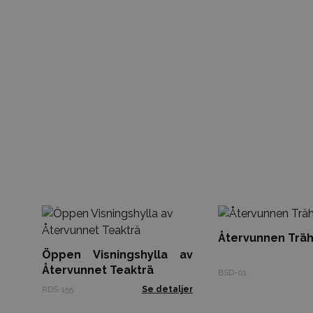
Återvunnen Träh
Öppen Visningshylla av
Återvunnet Teakträ
BSD-01
RDS-155
Se detaljer