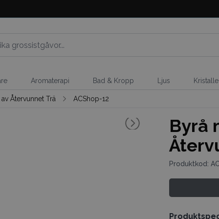
are
Aromaterapi
Bad & Kropp
Ljus
Kristall
av Återvunnet Trä
ACShop-12
Byrå 
Återv
Produktkod: A
Produktspec