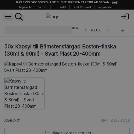
RÄTTVIS GROSSISTHANDEL MED PRESENTARTIKLAR SEDAN 1995
Ingen Minimiorder
Fri Frakt
Gold Reward
Volymrabatt
Kapsyler till Bärnstensfärgade Boston-
AGBC-01
flaskor
50x
Kapsyl till Bärnstensfärgad Boston-flaska
(30ml & 60ml) - Svart Plast 20-400mm
AGBC-01
RRP : 2 kr / styck
Få tillgång till grossistpriser