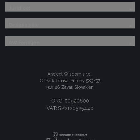
Juridiskt
Designa själv
AW Familjen
Ancient Wisdom s.r.o.,
CTPark Trnava, Prílohy 583/57,
919 26 Zavar, Slovakien
ORG: 50920600
VAT: SK2120525440