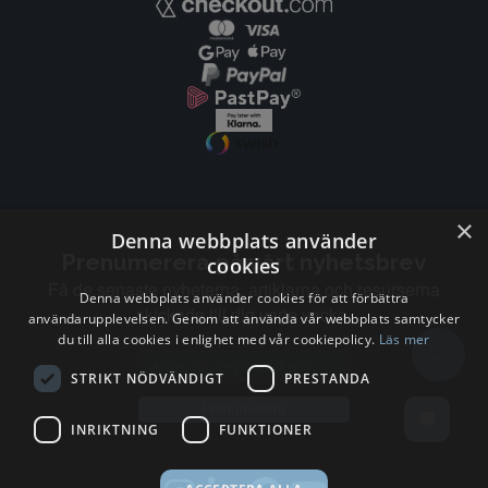
×
Denna webbplats använder
Prenumerera på vårt nyhetsbrev
cookies
Få de senaste nyheterna, artiklarna och resurserna
Denna webbplats använder cookies för att förbättra
skickade till dig varje vecka.
användarupplevelsen. Genom att använda vår webbplats samtycker
du till alla cookies i enlighet med vår cookiepolicy.
Läs mer
Email address
STRIKT NÖDVÄNDIGT
PRESTANDA
Prenumerera
INRIKTNING
FUNKTIONER