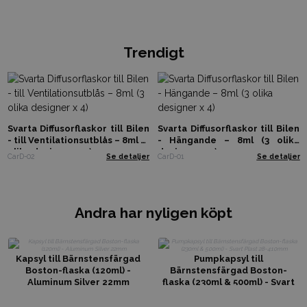
Trendigt
Svarta Diffusorflaskor till Bilen
Svarta Diffusorflaskor till Bilen
- till Ventilationsutblås – 8ml (3
- Hängande – 8ml (3 olika
olika designer x 4)
designer x 4)
CarD-02
Se detaljer
CarD-01
Se detaljer
Andra har nyligen köpt
Kapsyl till Bärnstensfärgad
Pumpkapsyl till
Boston-flaska (120ml) -
Bärnstensfärgad Boston-
Aluminum Silver 22mm
flaska (230ml & 500ml) - Svart
Plast 28-410mm