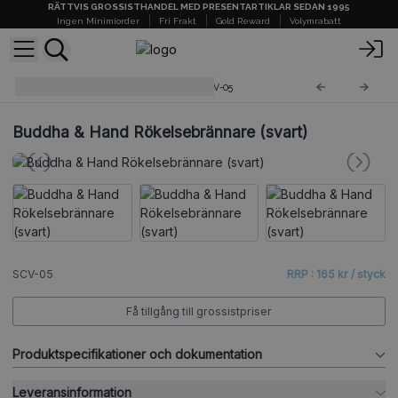
RÄTTVIS GROSSISTHANDEL MED PRESENTARTIKLAR SEDAN 1995
Ingen Minimiorder
Fri Frakt
Gold Reward
Volymrabatt
Rökelsebrännare av Sten
SCV-05
Buddha & Hand Rökelsebrännare (svart)
SCV-05
RRP : 165 kr / styck
Få tillgång till grossistpriser
Produktspecifikationer och dokumentation
Leveransinformation