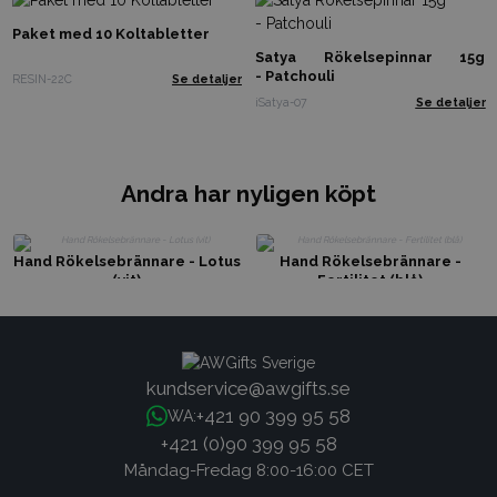
Paket med 10 Koltabletter
Satya Rökelsepinnar 15g
- Patchouli
RESIN-22C
Se detaljer
iSatya-07
Se detaljer
Andra har nyligen köpt
Hand Rökelsebrännare - Lotus
Hand Rökelsebrännare -
(vit)
Fertilitet (blå)
kundservice@awgifts.se
+421 90 399 95 58
WA:
+421 (0)90 399 95 58
Måndag-Fredag 8:00-16:00 CET