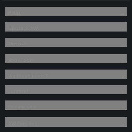
Hjälp
Upptäck AW
Om oss
Showroom
Varför välja oss?
Juridiskt
Designa själv
AW Familjen