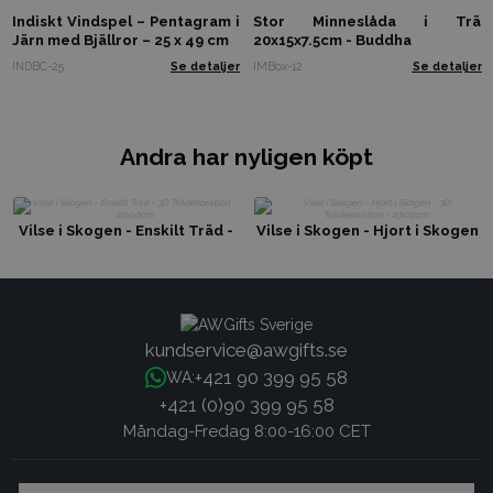
Indiskt Vindspel – Pentagram i
Stor Minneslåda i Trä
Järn med Bjällror – 25 x 49 cm
20x15x7.5cm - Buddha
INDBC-25
Se detaljer
IMBox-12
Se detaljer
Andra har nyligen köpt
Vilse i Skogen - Enskilt Träd -
Vilse i Skogen - Hjort i Skogen
3D Trädekoration - 20x10cm
- 3D Trädekoration - 23x20cm
kundservice@awgifts.se
+421 90 399 95 58
WA:
+421 (0)90 399 95 58
Måndag-Fredag 8:00-16:00 CET