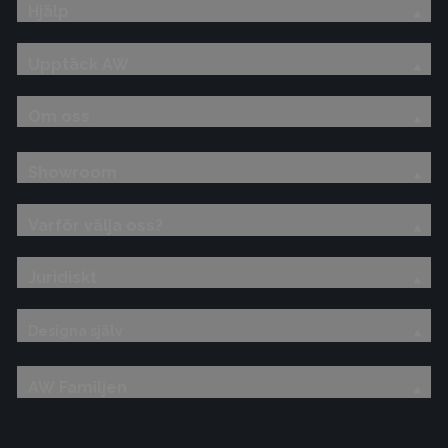
Hjälp
Upptäck AW
Om oss
Showroom
Varför välja oss?
Juridiskt
Designa själv
AW Familjen