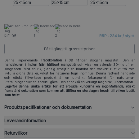
Artisan Product
Handmade
Made In India
LiF-05
RRP : 234 kr / styck
Få tillgång till grossistpriser
Denna imponerande
Trädekoration i 3D
fångar skogens majestät. Den är
handskuren i Indien från hållbart mangoträ
och visar en slående 3D-hjort i en
skogsscen. Med en rik, glansig emaljfinish blandar den vackert rustikt trä med
livfulla gröna detaljer, vilket för naturens lugn inomhus. Denna rättvist handlade
och etiskt tillverkade produkt är en utmärkt fokuspunkt för naturtema-
utställningar eller en speciell gåva. Den är också en verkligt magnifik juldekoration.
Lagerför denna unika artikel för att erbjuda kunderna en iögonfallande, etiskt
framställd dekoration som kommer att tillföra en storslagen touch till vilken butik
som helst.
Produktspecifikationer och dokumentation
Leveransinformation
Returvillkor