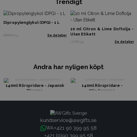
Trendigt
Dipropylenglykol (DPG) - 1 L
10 ml Citron & Lime Doftolja -
Utan Etikett
RAWM-14
Se detaljer
ULFO-34
Se detaljer
Andra har nyligen köpt
140ml Rörspridare - Japansk
140ml Rörspridare -
Blomma
Windermere
kundservice@awgifts.se
+421 90 399 95 58
WA:
+421 (0)90 399 95 58