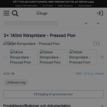
RÄTTVIS GROSSISTHANDEL MED PRESENTARTIKLAR SEDAN 1995
Ingen Minimiorder
Fri Frakt
Gold Reward
Volymrabatt
Rördiffusorer 140 ml
ACD-18
3x
140ml Rörspridare - Pressad Pion
ACD-18
RRP : 275 kr / Paket
Påminn mig
Få tillgång till grossistpriser
Produktspecifikationer och dokumentation