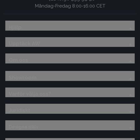
Måndag-Fredag 8:00-16:00 CET
Hjälp
Upptäck AW
Om oss
Showroom
Varför välja oss?
Juridiskt
Designa själv