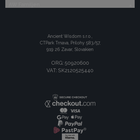
AW Familjen
Ancient Wisdom s.r.o.,
CTPark Trnava, Prílohy 583/57,
919 26 Zavar, Slovakien
ORG: 50920600
VAT: SK2120525440