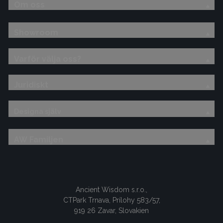
Om oss
Showroom
Varför välja oss?
Juridiskt
Designa själv
AW Familjen
Ancient Wisdom s.r.o.,
CTPark Trnava, Prílohy 583/57,
919 26 Zavar, Slovakien