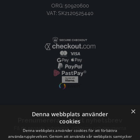
ORG: 50920600
VAT: SK2120525440
×
Denna webbplats använder
Prenumerera på vårt nyhetsbrev
cookies
Få de senaste nyheterna, artiklarna och resurserna
Denna webbplats använder cookies för att förbättra
skickade till dig varje vecka.
användarupplevelsen. Genom att använda vår webbplats samtycker