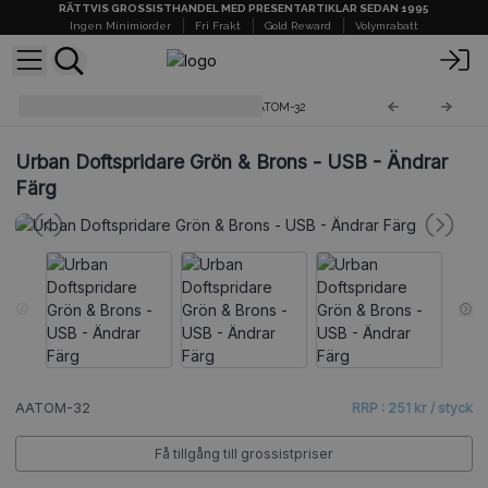
RÄTTVIS GROSSISTHANDEL MED PRESENTARTIKLAR SEDAN 1995
Ingen Minimiorder
Fri Frakt
Gold Reward
Volymrabatt
Elektroniska Doftspridare
AATOM-32
Urban Doftspridare Grön & Brons - USB - Ändrar
Färg
AATOM-32
RRP : 251 kr / styck
Få tillgång till grossistpriser