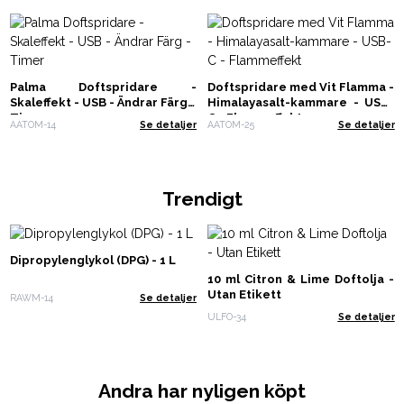
Palma Doftspridare -
Doftspridare med Vit Flamma -
Skaleffekt - USB - Ändrar Färg -
Himalayasalt-kammare - USB-
Timer
C - Flammeffekt
AATOM-14
Se detaljer
AATOM-25
Se detaljer
Trendigt
Dipropylenglykol (DPG) - 1 L
10 ml Citron & Lime Doftolja -
Utan Etikett
RAWM-14
Se detaljer
ULFO-34
Se detaljer
Andra har nyligen köpt