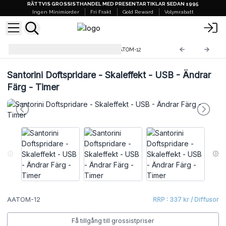
RÄTTVIS GROSSISTHANDEL MED PRESENTARTIKLAR SEDAN 1995
Ingen Minimiorder
Fri Frakt
Gold Reward
Volymrabatt
Elektroniska Doftspridare
AATOM-12
Santorini Doftspridare - Skaleffekt - USB - Ändrar
Färg - Timer
AATOM-12
RRP : 337 kr / Diffusor
Få tillgång till grossistpriser