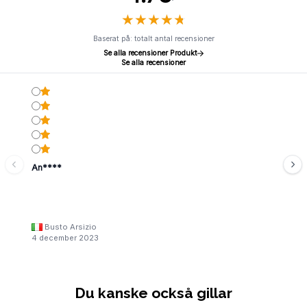
★
★
★
★
★
★
★
★
★
★
Baserat på: totalt antal recensioner
Se alla recensioner Produkt
Se alla recensioner
An****
Busto Arsizio
4 december 2023
Du kanske också gillar