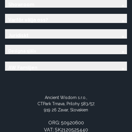
Showroom
Varför välja oss?
Juridiskt
Designa själv
AW Familjen
Ancient Wisdom s.r.o.,
CTPark Trnava, Prílohy 583/57,
919 26 Zavar, Slovakien
ORG: 50920600
VAT: SK2120525440