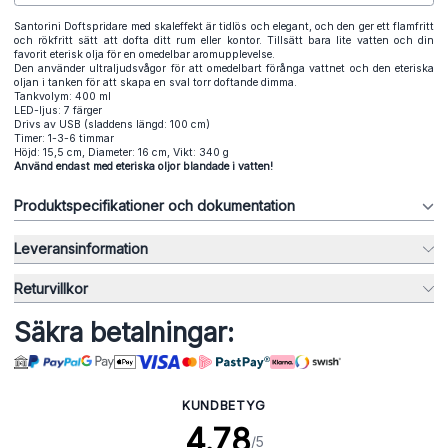
Santorini Doftspridare med skaleffekt är tidlös och elegant, och den ger ett flamfritt
och rökfritt sätt att dofta ditt rum eller kontor. Tillsätt bara lite vatten och din
favorit eterisk olja för en omedelbar aromupplevelse.
Den använder ultraljudsvågor för att omedelbart förånga vattnet och den eteriska
oljan i tanken för att skapa en sval torr doftande dimma.
Tankvolym: 400 ml
LED-ljus: 7 färger
Drivs av USB (sladdens längd: 100 cm)
Timer: 1-3-6 timmar
Höjd: 15,5 cm, Diameter: 16 cm, Vikt: 340 g
Använd endast med eteriska oljor blandade i vatten!
Produktspecifikationer och dokumentation
Leveransinformation
Returvillkor
Säkra betalningar:
KUNDBETYG
4.78
/5