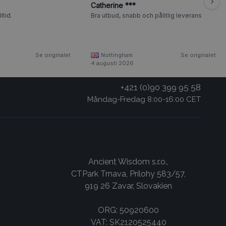
Catherine ***
ltid.
Bra utbud, snabb och pålitlig leverans
Se originalet
Nottingham
Se originalet
4 augusti 2026
+421 (0)90 399 95 58
Måndag-Fredag 8:00-16:00 CET
Ancient Wisdom s.r.o.,
CTPark Trnava, Prílohy 583/57,
919 26 Zavar, Slovakien
ORG: 50920600
VAT: SK2120525440