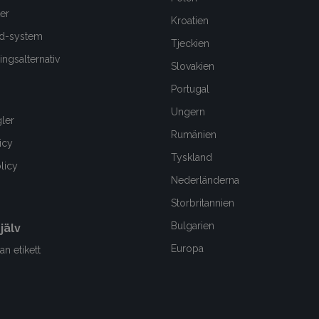
er
Kroatien
d-system
Tjeckien
ngsalternativ
Slovakien
Portugal
Ungern
gler
Rumänien
icy
Tyskland
olicy
Nederländerna
Storbritannien
Bulgarien
jälv
Europa
an etikett