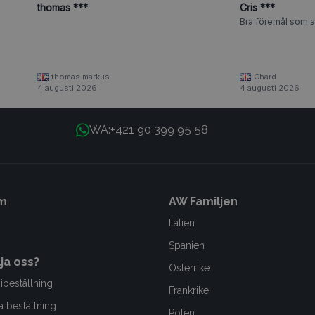
thomas ***
Cris ***
Bra föremål som al
thomas markus
Chard
4 augusti 2026
4 augusti 2026
+421 90 399 95 58
WA:
m
AW Familjen
Italien
Spanien
lja oss?
Österrike
ibeställning
Frankrike
a beställning
Polen