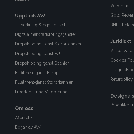
Volymrabatt
Upptäck AW
Gold Rewar
Tillverkning & egen etikett
BNPL Betalni
Digitala marknadsföringstjänster
Juridiskt
Dropshipping-tjänst Storbritannien
Villkor & re
Dropshipping-tjänst EU
Cookies Pol
Dropshipping-tjänst Spanien
Integritetsp
Fulfilment-tjänst Europa
Returpolicy
Fulfilment-tjänst Storbritannien
Freedom Fund Välgörenhet
Designa s
Produkter ut
Om oss
Affärsetik
Början av AW