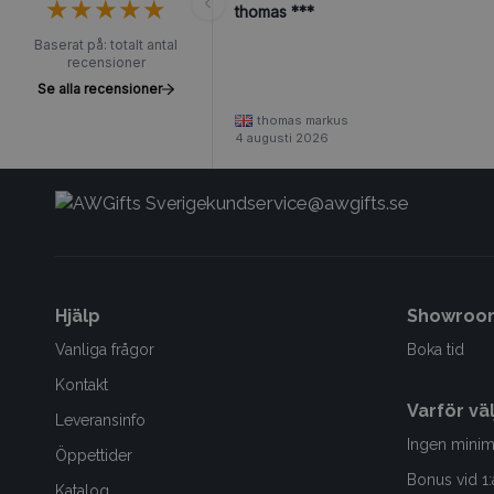
★
★
★
★
★
★
★
★
★
★
thomas ***
Baserat på: totalt antal
recensioner
Se alla recensioner
thomas markus
4 augusti 2026
kundservice@awgifts.se
Hjälp
Showroo
Vanliga frågor
Boka tid
Kontakt
Varför vä
Leveransinfo
Ingen minim
Öppettider
Bonus vid 1:
Katalog