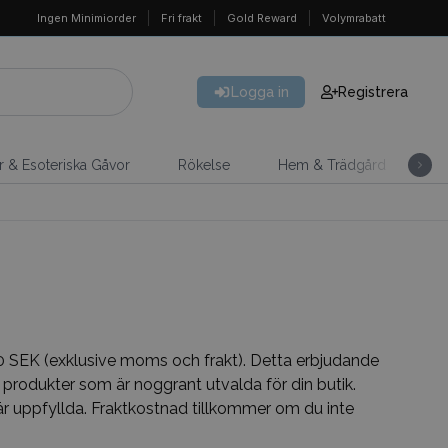
Ingen Minimiorder
Fri frakt
Gold Reward
Volymrabatt
Logga in
Registrera
er & Esoteriska Gåvor
Rökelse
Hem & Trädgård
H
800 SEK (exklusive moms och frakt). Detta erbjudande
er produkter som är noggrant utvalda för din butik.
n är uppfyllda. Fraktkostnad tillkommer om du inte