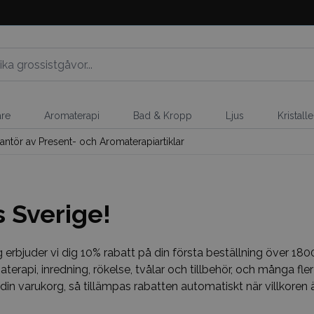
are
Aromaterapi
Bad & Kropp
Ljus
Kristall
antör av Present- och Aromaterapiartiklar
 Sverige!
g erbjuder vi dig 10% rabatt på din första beställning över 1
aterapi, inredning, rökelse, tvålar och tillbehör, och många fl
 i din varukorg, så tillämpas rabatten automatiskt när villkore