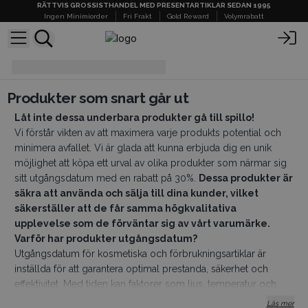
RÄTTVIS GROSSISTHANDEL MED PRESENTARTIKLAR SEDAN 1995
Ingen Minimiorder
Fri Frakt
Gold Reward
Volymrabatt
Produkter som snart går ut
Produkter som snart går ut
Låt inte dessa underbara produkter gå till spillo!
Vi förstår vikten av att maximera varje produkts potential och
minimera avfallet. Vi är glada att kunna erbjuda dig en unik
möjlighet att köpa ett urval av olika produkter som närmar sig
sitt utgångsdatum med en rabatt på 30%.
Dessa produkter är
säkra att använda och sälja till dina kunder, vilket
säkerställer att de får samma högkvalitativa
upplevelse som de förväntar sig av vårt varumärke.
Varför har produkter utgångsdatum?
Utgångsdatum för kosmetiska och förbrukningsartiklar är
inställda för att garantera optimal prestanda, säkerhet och
effektivitet. Med tiden kan faktorer som ljus, temperatur och
luftexponering göra att ingredienser bryts ner, vilket potentiellt
Läs mer