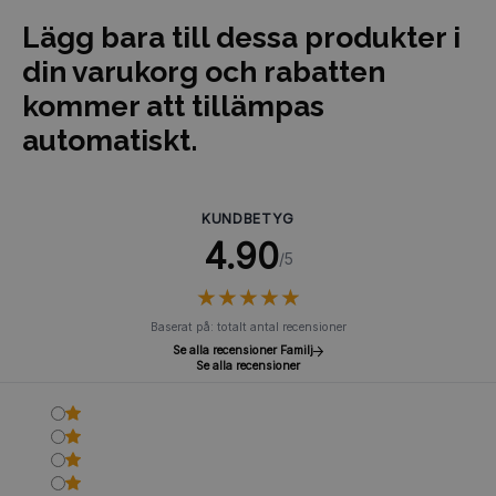
Lägg bara till dessa produkter i
din varukorg och rabatten
kommer att tillämpas
automatiskt.
KUNDBETYG
4.90
/5
★
★
★
★
★
★
★
★
★
★
Baserat på: totalt antal recensioner
Se alla recensioner Familj
Se alla recensioner