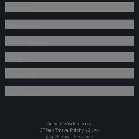
Om oss
Showroom
Varför välja oss?
Juridiskt
Designa själv
AW Familjen
Ancient Wisdom s.r.o.,
CTPark Trnava, Prílohy 583/57,
919 26 Zavar, Slovakien