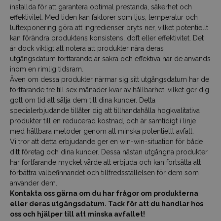
inställda för att garantera optimal prestanda, säkerhet och
effektivitet. Med tiden kan faktorer som ljus, temperatur och
luftexponering göra att ingredienser bryts ner, vilket potentiellt
kan förändra produktens konsistens, doft eller effektivitet. Det
är dock viktigt att notera att produkter nära deras
utgångsdatum fortfarande är säkra och effektiva när de används
inom en rimlig tidsram.
Även om dessa produkter närmar sig sitt utgångsdatum har de
fortfarande tre till sex månader kvar av hållbarhet, vilket ger dig
gott om tid att sälja dem till dina kunder. Detta
specialerbjudande tillåter dig att tillhandahålla högkvalitativa
produkter till en reducerad kostnad, och är samtidigt i linje
med hållbara metoder genom att minska potentiellt avfall.
Vi tror att detta erbjudande ger en win-win-situation för både
ditt företag och dina kunder. Dessa nästan utgångna produkter
har fortfarande mycket värde att erbjuda och kan fortsätta att
förbättra välbefinnandet och tillfredsställelsen för dem som
använder dem.
Kontakta oss gärna om du har frågor om produkterna
eller deras utgångsdatum. Tack för att du handlar hos
oss och hjälper till att minska avfallet!