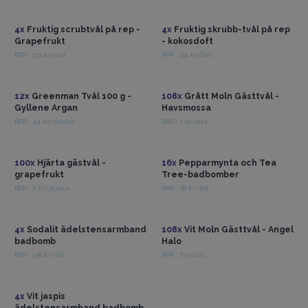
din varukorg och rabatten
grossistpriser
grossistpriser
kommer att tillämpas
4x
Fruktig scrubtvål på rep -
4x
Fruktig skrubb-tvål på rep
Grapefrukt
- kokosdoft
automatiskt.
RRP : 131 kr/del
RRP : 131 kr/del
Få tillgång till
Få tillgång till
grossistpriser
grossistpriser
12x
Greenman Tvål 100 g -
108x
Grått Moln Gästtvål -
Gyllene Argan
Havsmossa
RRP : 44 kr/stycke
RRP : 7 kr/del
Få tillgång till
Få tillgång till
grossistpriser
grossistpriser
100x
Hjärta gästvål -
16x
Pepparmynta och Tea
grapefrukt
Tree-badbomber
RRP : 7 kr/stycke
RRP : 28 kr/bit
Få tillgång till
Få tillgång till
grossistpriser
grossistpriser
4x
Sodalit ädelstensarmband
108x
Vit Moln Gästtvål - Angel
badbomb
Halo
RRP : 138 kr/bit
RRP : 7 kr/bit
Få tillgång till
grossistpriser
4x
Vit jaspis
ädelstensarmband badbomb