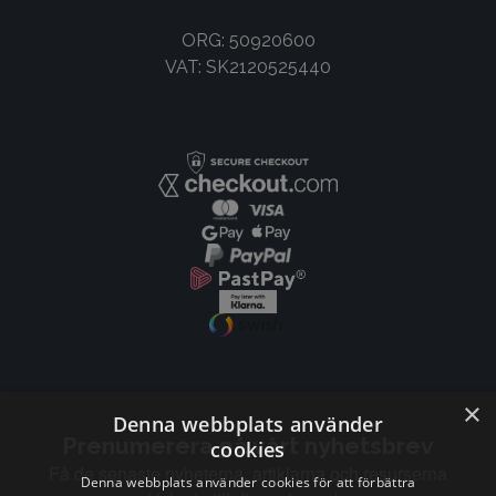
ORG: 50920600
VAT: SK2120525440
×
Denna webbplats använder
Prenumerera på vårt nyhetsbrev
cookies
Få de senaste nyheterna, artiklarna och resurserna
Denna webbplats använder cookies för att förbättra