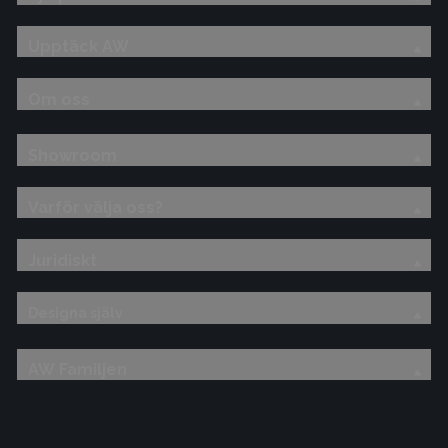
Upptäck AW
Om oss
Showroom
Varför välja oss?
Juridiskt
Designa själv
AW Familjen