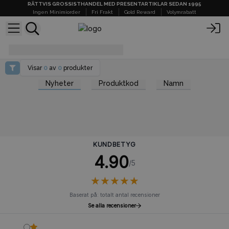
RÄTTVIS GROSSISTHANDEL MED PRESENTARTIKLAR SEDAN 1995
Ingen Minimiorder
Fri Frakt
Gold Reward
Volymrabatt
eteriska-oljor-doft-rum
Visar
0
av
0
produkter
Nyheter
Produktkod
Namn
KUNDBETYG
4.90
/5
★
★
★
★
★
★
★
★
★
★
Baserat på: totalt antal recensioner
Se alla recensioner