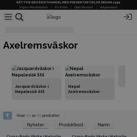
RÄTTVIS GROSSISTHANDEL MED PRESENTARTIKLAR SEDAN 1995
Ingen Minimiorder
Fri Frakt
Gold Reward
Volymrabatt
Axelremsväskor
Axelremsväskor
Fr
Jacquardväskor i
Nepal
Nepalesisk Stil
Axelremsväskor
Visar
20
av
63
produkter
Få tillgång till
Få tillgång till
Nyheter
Produktkod
Namn
grossistpriser
grossistpriser
Cross-Body Väska i Naturlig
Cross-Body Väska i Naturlig