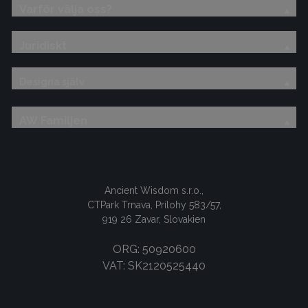
Varför välja oss?
Juridiskt
Designa själv
AW Familjen
Ancient Wisdom s.r.o.,
CTPark Trnava, Prílohy 583/57,
919 26 Zavar, Slovakien
ORG: 50920600
VAT: SK2120525440