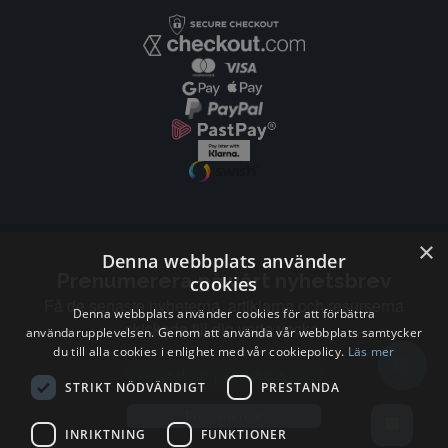
×
Denna webbplats använder
Prenumerera på vårt nyhetsbrev
cookies
Få de senaste nyheterna, artiklarna och resurserna
Denna webbplats använder cookies för att förbättra
skickade till dig varje vecka.
användarupplevelsen. Genom att använda vår webbplats samtycker
du till alla cookies i enlighet med vår cookiepolicy.
Läs mer
Email address
STRIKT NÖDVÄNDIGT
PRESTANDA
Prenumerera
INRIKTNING
FUNKTIONER