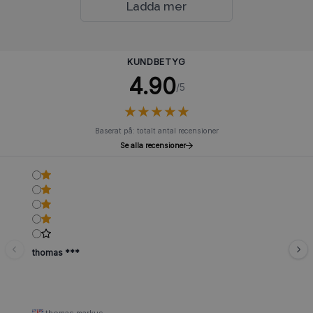
Ladda mer
KUNDBETYG
4.90
/5
★
★
★
★
★
★
★
★
★
★
Baserat på: totalt antal recensioner
Se alla recensioner
thomas ***