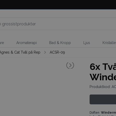
are
Aromaterapi
Bad & Kropp
Ljus
Kristall
Agnes & Cat Tvål på Rep
ACSR-09
6x
Två
Wind
Produktkod: A
Doften
Winder