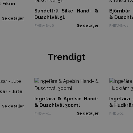
t Fikon
Sandelträ Silke Hand- &
Björnbär
Duschtvål 5L
& Duschtv
Se detaljer
FHBWB-06
Se detaljer
FHBWB-02
Trendigt
sar - Jute
Ingefära & Apelsin Hand-
Ingefära
& Duschtvål 300ml
& Hudkrä
Se detaljer
FHBW-01
Se detaljer
FHBL-01