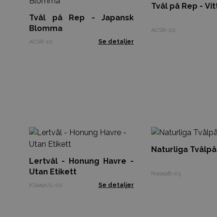
Tvål på Rep - Vit
Tvål på Rep - Japansk
Blomma
ACSR-02
ACSR-10
Se detaljer
Naturliga Tvålpå
Lertvål - Honung Havre -
Utan Etikett
NsoapB-03
KSoapUL-02
Se detaljer