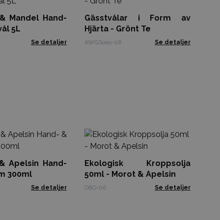
Hjä
 & Mandel Hand-
Gässtvålar i Form av
AWG
ål 5L
Hjärta - Grönt Te
Se detaljer
AWGSoap-06
Se detaljer
Ek
- 
 & Apelsin Hand-
Ekologisk Kroppsolja
OHS
m 300ml
50ml - Morot & Apelsin
Se detaljer
OBO-06
Se detaljer