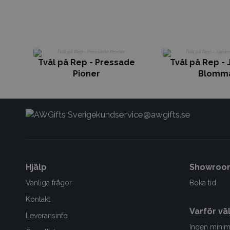
Tvål på Rep - Pressade
Tvål på Rep -
Pioner
Blomm
kundservice@awgifts.se
Hjälp
Showroo
Vanliga frågor
Boka tid
Kontakt
Varför vä
Leveransinfo
Ingen minim