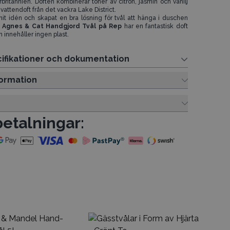
orbritannien. Doften kombinerar toner av citron, jasmin och vanilj
 vattendoft från det vackra Lake District.
nit idén och skapat en bra lösning för tvål att hänga i duschen
.
Agnes & Cat Handgjord Tvål på Rep
har en fantastisk doft
 innehåller ingen plast.
ifikationer och dokumentation
ormation
betalningar:
Gä