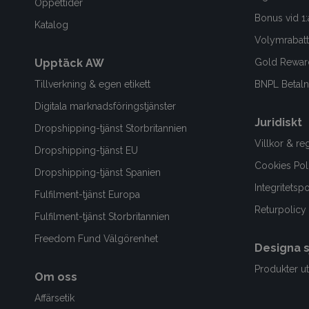
Öppettider
Bonus vid 1:
Katalog
Volymrabatt
Upptäck AW
Gold Rewar
Tillverkning & egen etikett
BNPL Betalni
Digitala marknadsföringstjänster
Juridiskt
Dropshipping-tjänst Storbritannien
Villkor & re
Dropshipping-tjänst EU
Cookies Pol
Dropshipping-tjänst Spanien
Integritetsp
Fulfilment-tjänst Europa
Returpolicy
Fulfilment-tjänst Storbritannien
Freedom Fund Välgörenhet
Designa s
Produkter ut
Om oss
Affärsetik