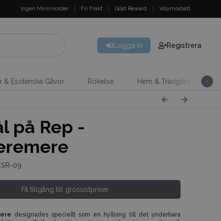
Ingen Minimiorder
Fri Frakt
Gold Reward
Volymrabatt
Logga in
Registrera
er & Esoteriska Gåvor
Rökelse
Hem & Trädgård
H
l på Rep -
eremere
CSR-09
Få tillgång till grossistpriser
mere
designades speciellt som en hyllning till det underbara