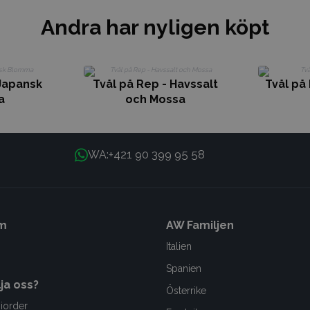
Andra har nyligen köpt
 Japansk
Tvål på Rep - Havssalt
Tvål på 
a
och Mossa
+421 90 399 95 58
WA:
m
AW Familjen
Italien
Spanien
lja oss?
Österrike
iorder