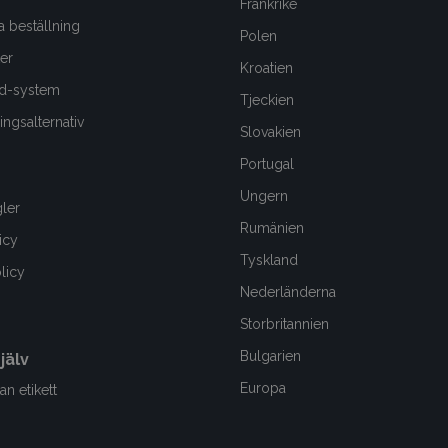
Frankrike
a beställning
Polen
er
Kroatien
d-system
Tjeckien
ngsalternativ
Slovakien
Portugal
Ungern
gler
Rumänien
icy
Tyskland
olicy
Nederländerna
Storbritannien
Bulgarien
jälv
Europa
an etikett