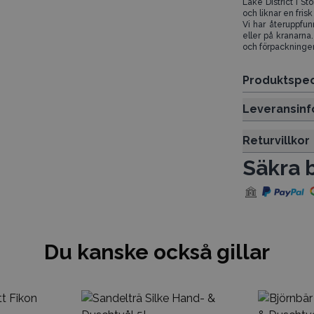
Lake District i St
och liknar en frisk
Vi har återuppfun
eller på kranarna
och förpackningen
Produktspec
Leveransinf
Returvillkor
Säkra 
Du kanske också gillar