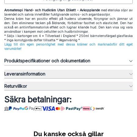
Aromaterapi Hand- och Hudkräm Utan Etikett - Avkopplande
med eteriska oljor av
lavendel och salvia innehåller fuktgivande solros- och arganbasoljor.
Denna kräm har en positiv effekt på hudens utseende, föryngrar och jämnar ut
den. Den eliminerar tecken på åldrande, förbättrar fasthet och elasticitet. Den har
också en antiinflammatorisk effekt och lugnar kliande hud. Den kan visa sig vara
användbar i kampen mot celluliter och hudbristningar.
* Säljs i kartonger om 4 * Tillverkad i England * 250ml bärnstensfärgad glasflaska
* Inga konstgjorda dofter tillsatta * Veganvänlig *
Lägg till din egen personlighet med dessa krämer och marknadsför ditt eget
varumärke!
Produktspecifikationer och dokumentation
Leveransinformation
Returvillkor
Säkra betalningar:
Du kanske också gillar