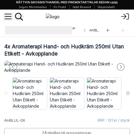
RÄTTVIS GROSSISTHANDEL MED PRESENTARTIKLAR SEDAN 1995
Ingen Minimiorder
Fri Frakt
Gold Reward
Volymrabatt
Aromaterapi Hand- och Hudkrämer
AHBLUL-06
250ml - Utan Etikett
4x
Aromaterapi Hand- och Hudkräm 250ml Utan
Etikett - Avkopplande
AHBLUL-06
RRP : 131 kr / styck
Få tillgång till grossistpriser