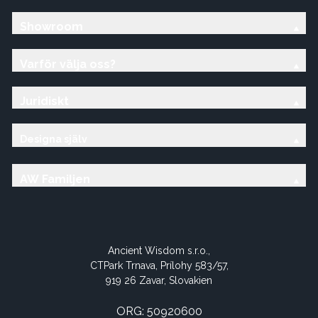
Showroom
Varför välja oss?
Juridiskt
Designa själv
AW Familjen
Ancient Wisdom s.r.o.,
CTPark Trnava, Prílohy 583/57,
919 26 Zavar, Slovakien
ORG: 50920600