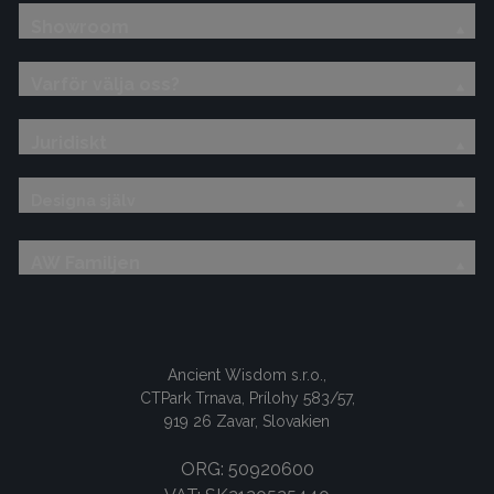
Showroom
Varför välja oss?
Juridiskt
Designa själv
AW Familjen
Ancient Wisdom s.r.o.,
CTPark Trnava, Prílohy 583/57,
919 26 Zavar, Slovakien
ORG: 50920600