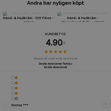
Andra har nyligen köpt
Hand- & Hudkräm - Vitt Fikon -
Hand- & Hudkräm -
300ml
Marockansk Rulle - 300ml
KUNDBETYG
4.90
/5
★
★
★
★
★
★
★
★
★
★
Baserat på: totalt antal recensioner
Se alla recensioner Familj
Se alla recensioner
thomas ***