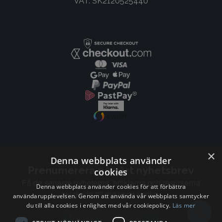
VAT: SK2120525440
×
Denna webbplats använder
Prenumerera på vårt nyhetsbrev
cookies
Få de senaste nyheterna, artiklarna och resurserna
Denna webbplats använder cookies för att förbättra
skickade till dig varje vecka.
användarupplevelsen. Genom att använda vår webbplats samtycker
du till alla cookies i enlighet med vår cookiepolicy.
Läs mer
Email address