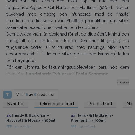
Skäm bort dina sinnen och friska upp din hud med den
förtjusande Agnes + Cat Hand- och Hudkräm 300ml. Den är
tillverkad med omsorg och infunderad med de finaste
naturliga ingredienserna i vårt Sheffield produktionsrum, vilket
säkerställer exceptionell kvalitet och konsistens.
Denna lyxiga kräm är designad för att ge djup återfuktning och
näring till dina händer och kropp. Den finns tillgänglig i 6
fängslande dofter, är formulerad med naturliga oljor, samt
absorberas lätt in i din hud vilket gör att den känns mjuk, len
och föryngrad.
För den ultimata bortskämningsupplevelsen, para ihop dem
med våra
Handgjorda Tvålar
och
Fasta Schampo
.
Våra flaskor är tillverkade av slitstarkt grått frostat glas, vilket
Läs mer
ger ett tidlöst och elegant utseende samtidigt som det minskar
miljöpåverkan. Du kan enkelt rengöra flaskan och återanvända
Visar
6
av
6
produkter
den för ett gör-det-själv-projekt, eller fylla på den med din
Få tillgång till
Få tillgång till
Nyheter
Rekommenderad
Produktkod
Na
grossistpriser
grossistpriser
favoritlotion eller flytande tvål.
Produktinfo:
4x
Hand- & Hudkräm -
4x
Hand- & Hudkräm -
Havssalt & Mossa - 300ml
Klementin - 300ml
Ingen SLS och SLES, parabenfri, palmoljefri
RRP : 231 kr/styck
RRP : 231 kr/styck
Plågeri-fri, ej testad på djur, vegank
Få tillgång till
Få tillgång till
grossistpriser
grossistpriser