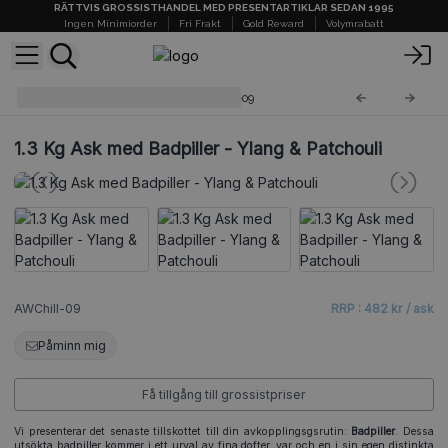
RÄTTVIS GROSSISTHANDEL MED PRESENTARTIKLAR SEDAN 1995
Ingen Minimiorder
Fri Frakt
Gold Reward
Volymrabatt
AW Badpiller 1.3 Kg
AWChill-09
1.3 Kg Ask med Badpiller - Ylang & Patchouli
AWChill-09
RRP : 482 kr / ask
Påminn mig
Få tillgång till grossistpriser
Vi presenterar det senaste tillskottet till din avkopplingsgsrutin:
Badpiller
. Dessa
utsökta badpiller kommer i ett urval av fina dofter, var och en i sin egen distinkta