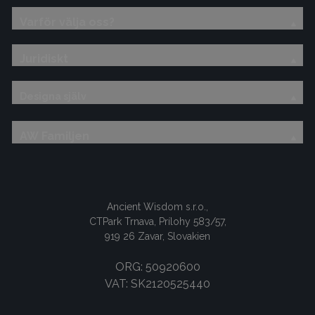
Varför välja oss?
Juridiskt
Designa själv
AW Familjen
Ancient Wisdom s.r.o.,
CTPark Trnava, Prílohy 583/57,
919 26 Zavar, Slovakien
ORG: 50920600
VAT: SK2120525440