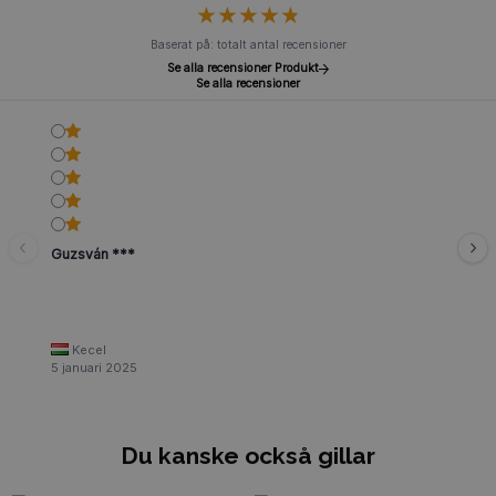
★
★
★
★
★
★
★
★
★
★
Baserat på: totalt antal recensioner
Se alla recensioner Produkt
Se alla recensioner
Guzsván ***
Kecel
5 januari 2025
Du kanske också gillar