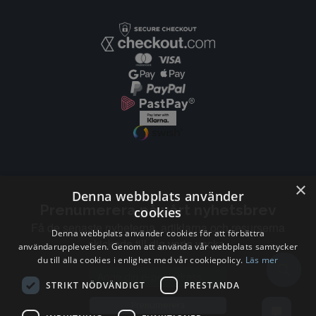
×
Denna webbplats använder
Prenumerera på vårt nyhetsbrev
cookies
Få de senaste nyheterna, artiklarna och resurserna
Denna webbplats använder cookies för att förbättra
skickade till dig varje vecka.
användarupplevelsen. Genom att använda vår webbplats samtycker
du till alla cookies i enlighet med vår cookiepolicy.
Läs mer
Email address
STRIKT NÖDVÄNDIGT
PRESTANDA
Prenumerera