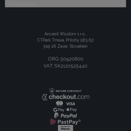
AW Familjen
Ancient Wisdom s.r.o.,
CTPark Trnava, Prílohy 583/57,
919 26 Zavar, Slovakien
ORG: 50920600
VAT: SK2120525440