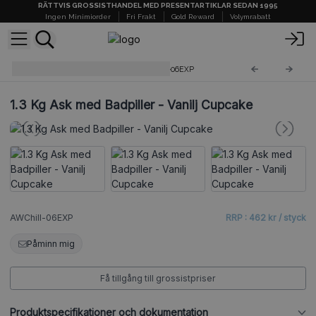
RÄTTVIS GROSSISTHANDEL MED PRESENTARTIKLAR SEDAN 1995
Ingen Minimiorder
Fri Frakt
Gold Reward
Volymrabatt
AW Badpiller 1.3 Kg
AWChill-06EXP
1.3 Kg Ask med Badpiller - Vanilj Cupcake
AWChill-06EXP
RRP : 462 kr / styck
Påminn mig
Få tillgång till grossistpriser
Produktspecifikationer och dokumentation