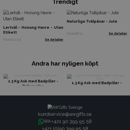
Trendigt
Naturliga Tvålpåsar - Jute
Lertvål - Honung Havre - Utan
Etikett
NsoapB-03
Se detaljer
KSoapUL-02
Se detaljer
Andra har nyligen köpt
1.3 Kg Ask med Badpiller -
1.3 Kg Ask med Badpiller -
Babypuder
Dubai - Smaragd-Tryffel
kundservice@awgifts.se
+421 90 399 95 58
WA:
+421 (0)90 399 95 58