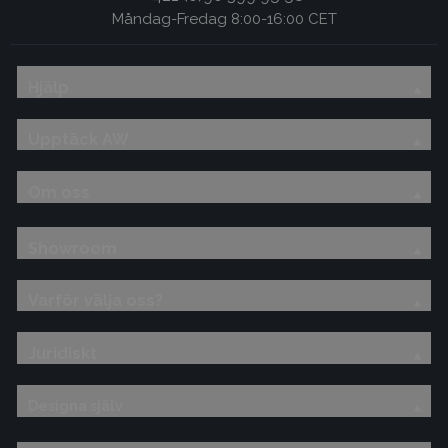
Måndag-Fredag 8:00-16:00 CET
Hjälp
Upptäck AW
Om oss
Showroom
Varför välja oss?
Juridiskt
Designa själv