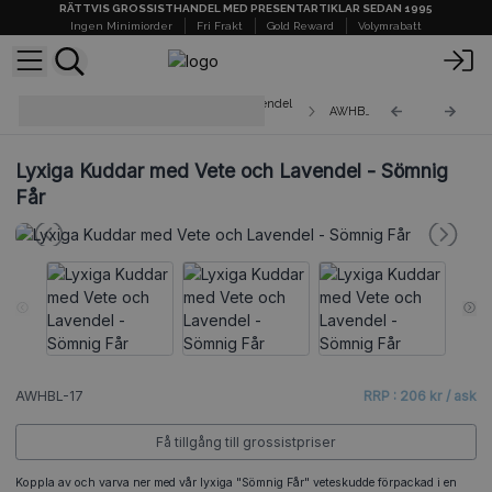
RÄTTVIS GROSSISTHANDEL MED PRESENTARTIKLAR SEDAN 1995
Ingen Minimiorder
Fri Frakt
Gold Reward
Volymrabatt
Lyxiga Kuddar med Vete och Lavendel
AWHBL-17
i Presentask
Lyxiga Kuddar med Vete och Lavendel - Sömnig
Får
AWHBL-17
RRP : 206 kr / ask
Få tillgång till grossistpriser
Koppla av och varva ner med vår lyxiga "Sömnig Får" veteskudde förpackad i en