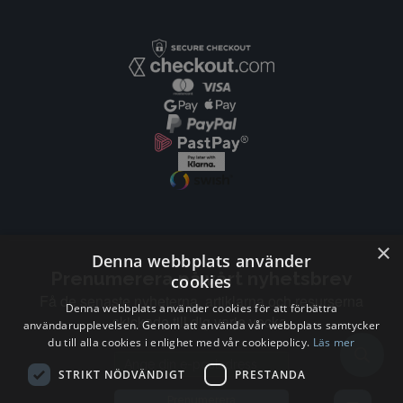
×
Denna webbplats använder
Prenumerera på vårt nyhetsbrev
cookies
Få de senaste nyheterna, artiklarna och resurserna
Denna webbplats använder cookies för att förbättra
skickade till dig varje vecka.
användarupplevelsen. Genom att använda vår webbplats samtycker
du till alla cookies i enlighet med vår cookiepolicy.
Läs mer
Email address
STRIKT NÖDVÄNDIGT
PRESTANDA
Prenumerera