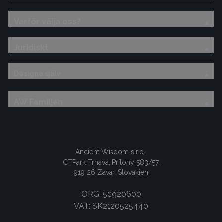
Varför välja oss?
Juridiskt
Designa själv
AW Familjen
Ancient Wisdom s.r.o.,
CTPark Trnava, Prílohy 583/57,
919 26 Zavar, Slovakien
ORG: 50920600
VAT: SK2120525440