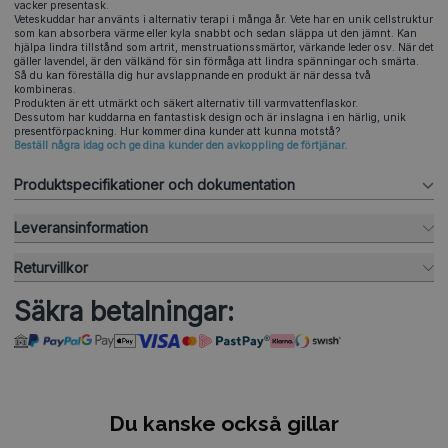
vacker presentask.
Veteskuddar har använts i alternativ terapi i många år. Vete har en unik cellstruktur
som kan absorbera värme eller kyla snabbt och sedan släppa ut den jämnt. Kan
hjälpa lindra tillstånd som artrit, menstruationssmärtor, värkande leder osv. När det
gäller lavendel, är den välkänd för sin förmåga att lindra spänningar och smärta.
Så du kan föreställa dig hur avslappnande en produkt är när dessa två
kombineras.
Produkten är ett utmärkt och säkert alternativ till varmvattenflaskor.
Dessutom har kuddarna en fantastisk design och är inslagna i en härlig, unik
presentförpackning. Hur kommer dina kunder att kunna motstå?
Beställ några idag och ge dina kunder den avkoppling de förtjänar.
Produktspecifikationer och dokumentation
Leveransinformation
Returvillkor
Säkra betalningar:
Du kanske också gillar